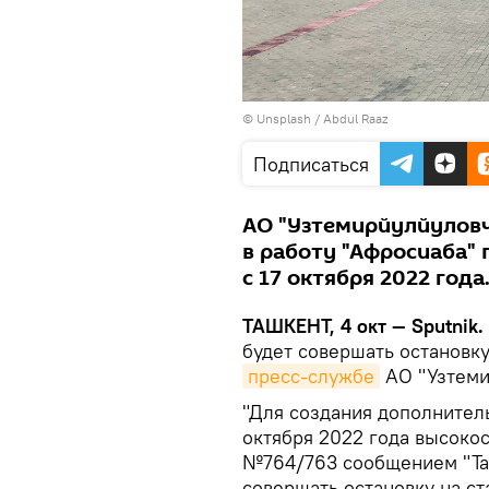
©
Unsplash / Abdul Raaz
Подписаться
АО "Узтемирйулйуловч
в работу "Афросиаба"
с 17 октября 2022 года
ТАШКЕНТ, 4 окт — Sputnik.
будет совершать остановку
пресс-службе
АО "Узтеми
"Для создания дополнитель
октября 2022 года высоко
№764/763 сообщением "Та
совершать остановку на ст