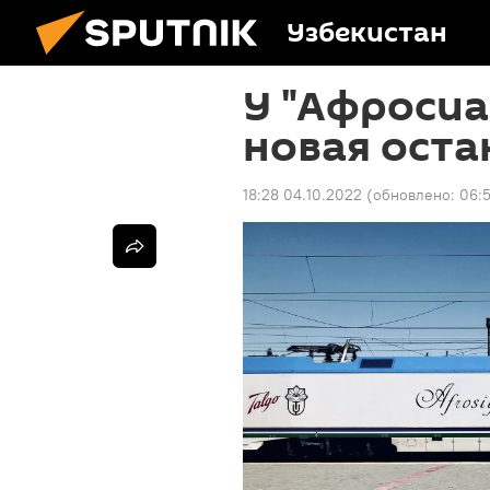
Узбекистан
У "Афросиа
новая оста
18:28 04.10.2022
(обновлено:
06: