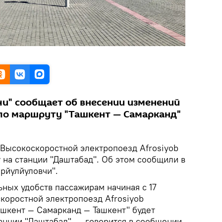
и" сообщает об внесении изменений
 по маршруту "Ташкент — Самарканд"
.
Высокоскоростной электропоезд Afrosiyob
 на станции "Даштабад". Об этом сообщили в
рйулйуловчи".
ных удобств пассажирам начиная с 17
скоростной электропоезд Afrosiyob
шкент — Самарканд — Ташкент" будет
анции "Даштабад", — говорится в сообщении.