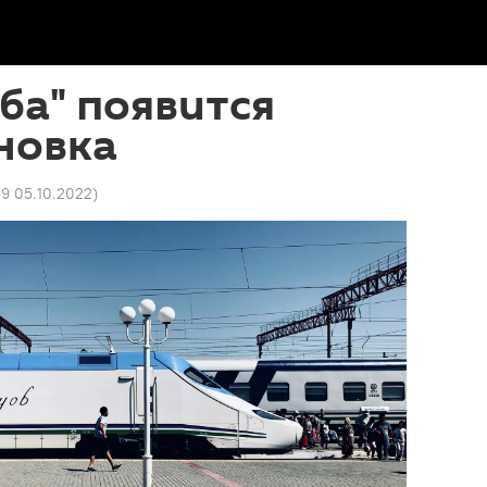
ба" появится
новка
59 05.10.2022
)