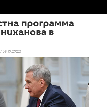
стна программа
ниханова в
н
7 08.10.2022
)