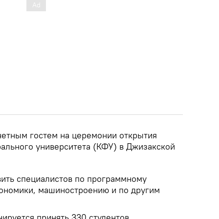
очетным гостем на церемонии открытия
ального университета (КФУ) в Джизакской
вить специалистов по программному
кономики, машиностроению и по другим
ируется принять 330 студентов.