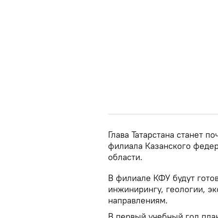
Глава Татарстана станет п
филиала Казанского федер
области.
В филиале КФУ будут гото
инжинирингу, геологии, э
направлениям.
В первый учебный год план