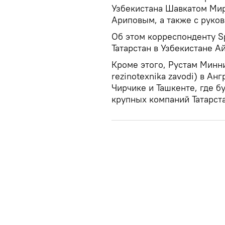
Узбекистана Шавкатом Ми
Ариповым, а также с руко
Об этом корреспонденту S
Татарстан в Узбекистане А
Кроме этого, Рустам Минни
rezinotexnika zavodi) в Ан
Чирчике и Ташкенте, где б
крупных компаний Татарста