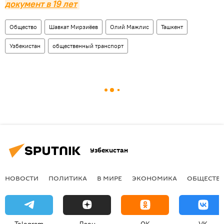
документ в 19 лет
Общество
Шавкат Мирзиёев
Олий Мажлис
Ташкент
Узбекистан
общественный транспорт
Узбекистан
НОВОСТИ
ПОЛИТИКА
В МИРЕ
ЭКОНОМИКА
ОБЩЕСТВ
Telegram
Дзен
OK
VK