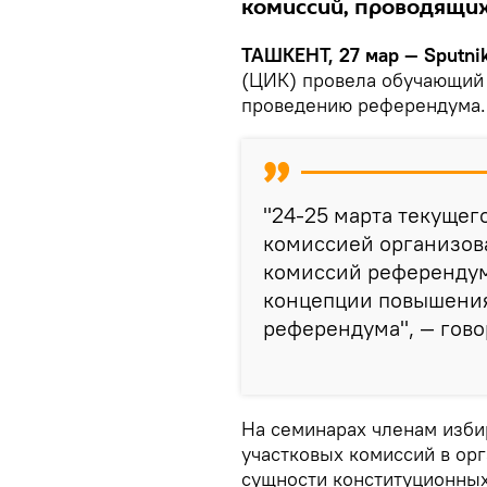
комиссий, проводящи
ТАШКЕНТ, 27 мар — Sputnik
(ЦИК) провела обучающий 
проведению референдума.
"24-25 марта текущег
комиссией организов
комиссий референдум
концепции повышения
референдума", — гово
На семинарах членам изби
участковых комиссий в ор
сущности конституционных