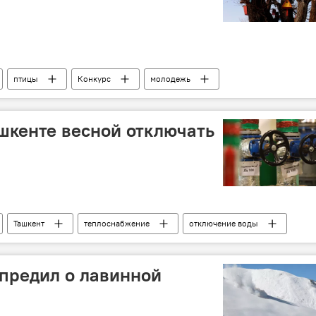
птицы
Конкурс
молодежь
ашкенте весной отключать
Ташкент
теплоснабжение
отключение воды
предил о лавинной