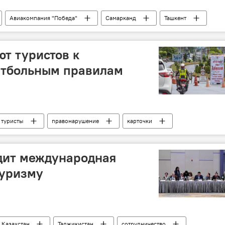
Авиакомпания "Победа"
Самарканд
Ташкент
рейсы
Россия
ют туристов к
утбольным правилам
туристы
правонарушение
карточки
дит международная
туризму
Казахстан
Таджикистан
сотрудничество