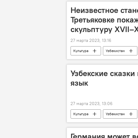
Неизвестное стан
Третьяковке пока
скульптуру XVII–X
27 марта 2023, 13:16
Культура
Узбекистан
Выставка
Россия
Узбекские сказки
язык
27 марта 2023, 13:06
Культура
Узбекистан
Германия может в