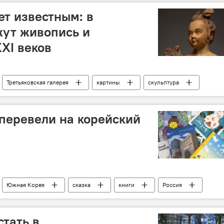
ет известным: в
жут живопись и
XI веков
Третьяковская галерея
картины
скульптура
 перевели на корейский
Южная Корея
сказка
книги
Россия
стать в