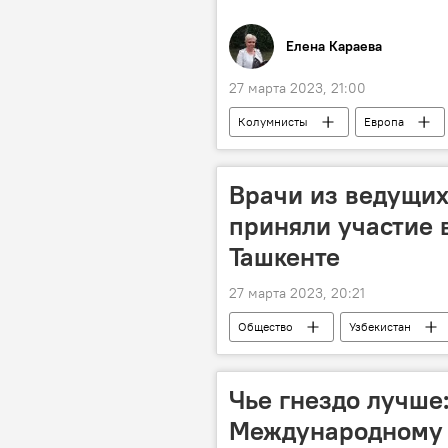
Елена Караева
27 марта 2023, 21:00
Колумнисты
Европа
Врачи из ведущих
приняли участие 
Ташкенте
27 марта 2023, 20:21
Общество
Узбекистан
МРТ
Диагностика
Чье гнездо лучше:
Международному 