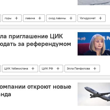
горы
лавина
сход лавины
Узгидромет
шкентская область
ла приглашение ЦИК
людать за референдумом
ЦИК Узбекистана
ЦИК РФ
Элла Памфилова
Референдум по изменению Конституции Узбекистана — 2023
компании откроют новые
анда