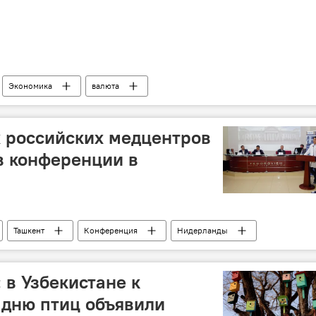
Экономика
валюта
 российских медцентров
в конференции в
Ташкент
Конференция
Нидерланды
врачи
Россия
 в Узбекистане к
дню птиц объявили