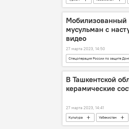
проект
Мобилизованный 
мусульман с нас
видео
27 марта 2023, 14:50
Спецоперация России по защите Дон
В Ташкентской об
керамические со
27 марта 2023, 14:41
Культура
Узбекистан
история
артефакты