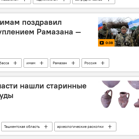
имам поздравил
туплением Рамазана —
0:38
басса
имам
Рамазан
Россия
ласти нашли старинные
суды
Ташкентская область
археологические раскопки