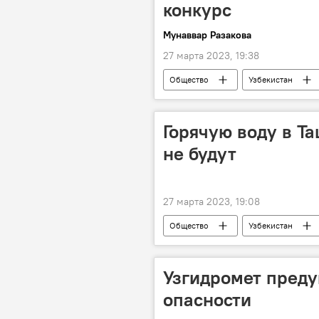
конкурс
Мунаввар Разакова
27 марта 2023, 19:38
Общество
Узбекистан
Горячую воду в Т
не будут
27 марта 2023, 19:08
Общество
Узбекистан
Узгидромет преду
опасности