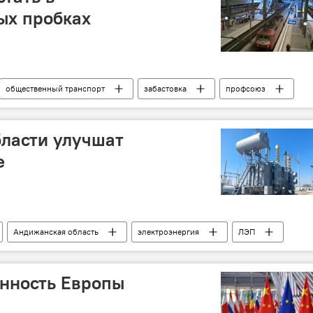
ых пробках
общественный транспорт
забастовка
профсоюз
ласти улучшат
е
Андижанская область
электроэнергия
ЛЭП
енность Европы