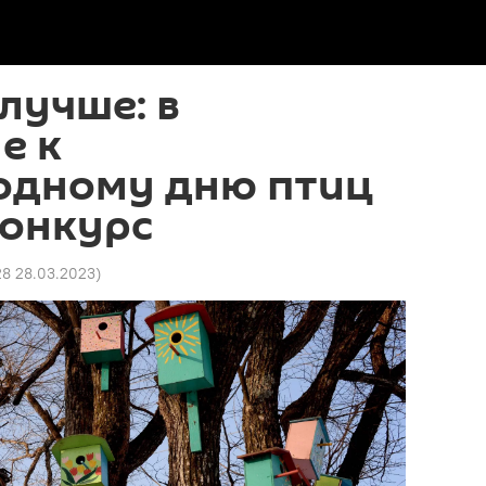
 лучше: в
е к
дному дню птиц
конкурс
28 28.03.2023
)