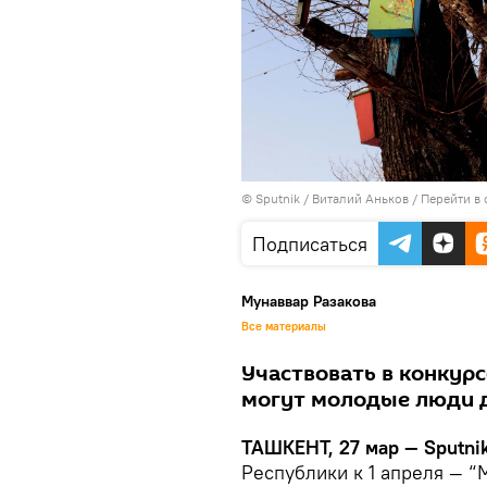
© Sputnik / Виталий Аньков
/
Перейти в
Подписаться
Мунаввар Разакова
Все материалы
Участвовать в конкурс
могут молодые люди д
ТАШКЕНТ, 27 мар — Sputni
Республики к 1 апреля — 