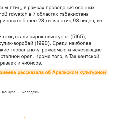
ны птиц, в рамках проведения осенних
oBirdwatch в 7 областях Узбекистана
рировать более 23 тысяч птиц 93 видов, из
птиц стали чирок-свистунок (5165),
кулик-воробей (1990). Среди наиболее
акие глобально-угрожаемые и исчезающие
 степной орел. Кроме того, в Ташкентской
раваек и чибисов.
иёева рассказала об Аральском культурном 
Конкурс
молодежь