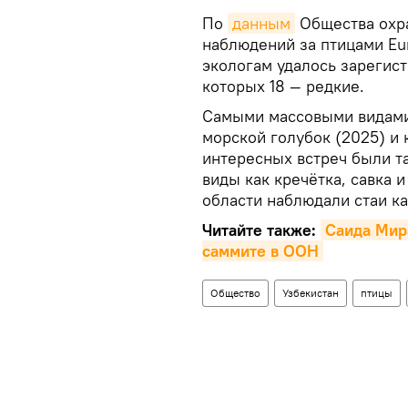
По
данным
Общества охра
наблюдений за птицами Eur
экологам удалось зарегист
которых 18 — редкие.
Самыми массовыми видами 
морской голубок (2025) и 
интересных встреч были т
виды как кречётка, савка и
области наблюдали стаи ка
Читайте также:
Саида Мирз
саммите в ООН
Общество
Узбекистан
птицы