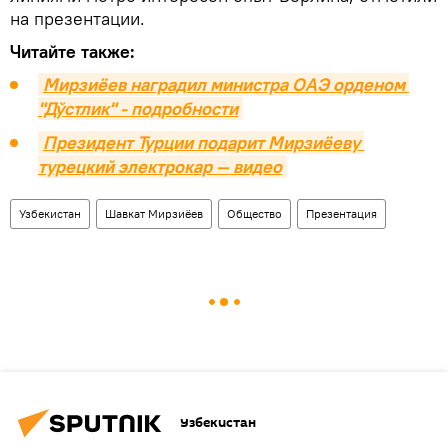
на презентации.
Читайте также:
Мирзиёев наградил министра ОАЭ орденом 
"Дўcтлик" - подробности
Президент Турции подарит Мирзиёеву 
турецкий электрокар — видео
Узбекистан
Шавкат Мирзиёев
Общество
Презентация
Узбекистан