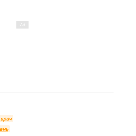
 врач
чень