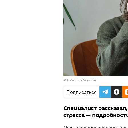
© Foto :
Liza Summer
Подписаться
Специалист рассказал,
стресса — подробност
Один из хороших способов