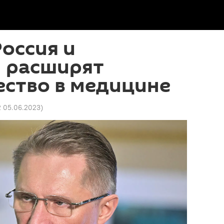
оссия и
н расширят
ество в медицине
2 05.06.2023
)