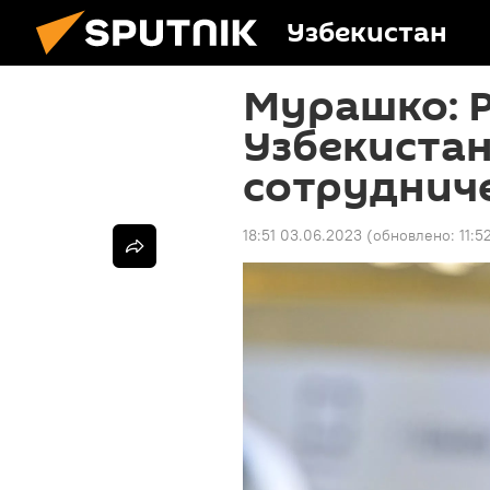
Узбекистан
Мурашко: Р
Узбекиста
сотруднич
18:51 03.06.2023
(обновлено:
11:5