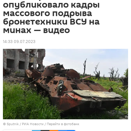
опубликовало кадры
массового подрыва
бронетехники ВСУ на
минах — видео
14:33 09.07.2023
© Sputnik / РИА Новости
/
Перейти в фотобанк