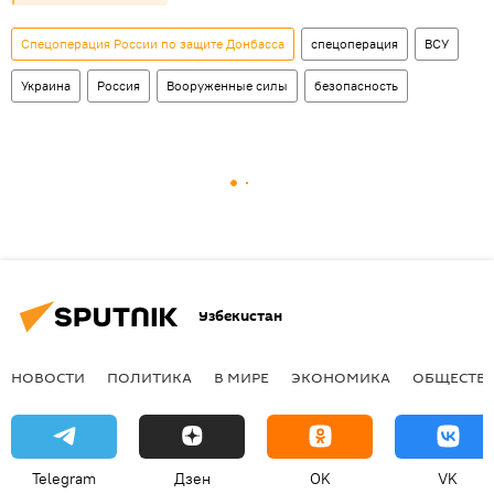
Спецоперация России по защите Донбасса
спецоперация
ВСУ
Украина
Россия
Вооруженные силы
безопасность
Узбекистан
НОВОСТИ
ПОЛИТИКА
В МИРЕ
ЭКОНОМИКА
ОБЩЕСТВ
Telegram
Дзен
OK
VK