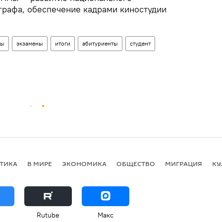
графа, обеспечение кадрами киностудии
ны
экзамены
итоги
абитуриенты
студент
ТИКА
В МИРЕ
ЭКОНОМИКА
ОБЩЕСТВО
МИГРАЦИЯ
КУ
Rutube
Макс