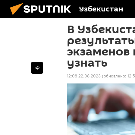
Узбекистан
В Узбекист
результат
экзаменов 
узнать
12:08 22.08.2023
(обновлено:
12: