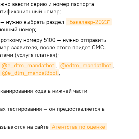
жно ввести серию и номер паспорта
ентификационный номер;
— нужно выбрать раздел
"Бакалавр-2023"
ионный номер;
роткому номеру 5100 — нужно отправить
ер заявителя, после этого придет СМС-
тами (услуга платная);
@e_dtm_mandatbot
,
@edtm_mandat1bot
,
,
@e_dtm_mandat3bot
,
сканирования кода в нижней части
тах тестирования — он предоставляется в
азываются на сайте
Агентства по оценке 