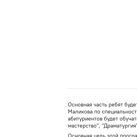
Основная часть ребят буд
Маликова по специальности
абитуриентов будет обуча
мастерство", "Драматургия
Основная цель этой прогр