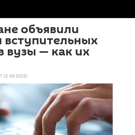
ане объявили
ы вступительных
в вузы — как их
57 22.08.2023
)