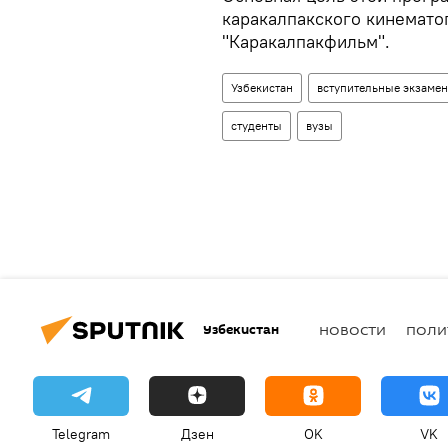
каракалпакского кинемато
"Каракалпакфильм".
Узбекистан
вступительные экзаме
студенты
вузы
Узбекистан
НОВОСТИ
ПОЛИ
Telegram
Дзен
OK
VK