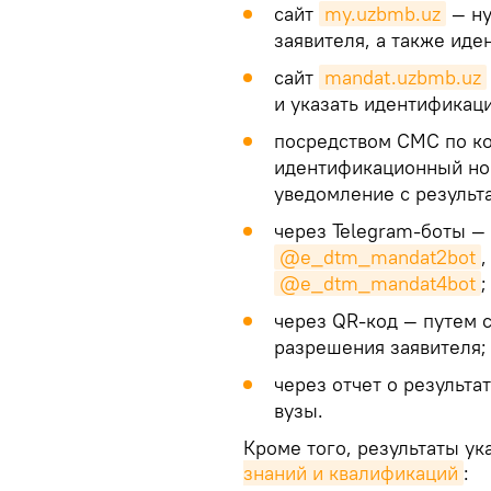
сайт
my.uzbmb.uz
— ну
заявителя, а также ид
сайт
mandat.uzbmb.uz
и указать идентификац
посредством СМС по ко
идентификационный ном
уведомление с результа
через Telegram-боты —
@e_dtm_mandat2bot
@e_dtm_mandat4bot
;
через QR-код — путем 
разрешения заявителя;
через отчет о результа
вузы.
Кроме того, результаты ук
знаний и квалификаций
: