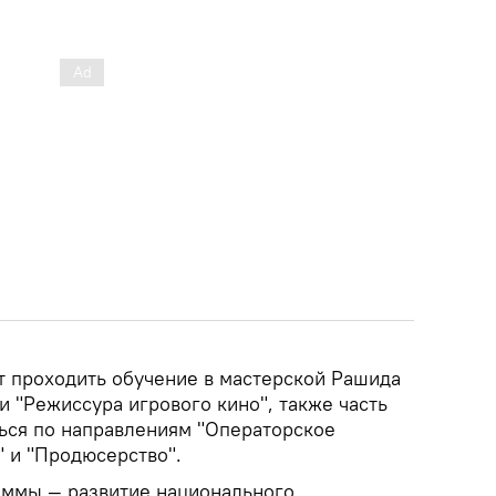
ет проходить обучение в мастерской Рашида
 "Режиссура игрового кино", также часть
ться по направлениям "Операторское
" и "Продюсерство".
аммы — развитие национального