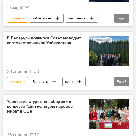
1 мая, 16:29
студенты
Узбекистан
фестиваль
Еще
3
ШОС
инженер
Соревнования
В Беларуси появился Совет молодых
соотечественников Узбекистана
28 апреля, 11:00
студенты
Беларусь
вузы
Еще
3
Узбекистан
соотечественники
Общество
Узбекские студенты победили в
конкурсе "Дни культуры народов
мира" в Оше
26 апреля, 17:30