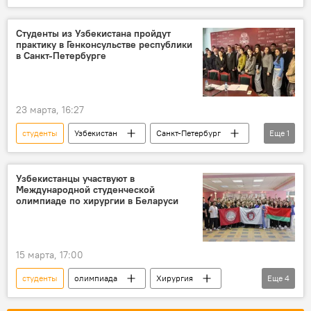
Россия
филиал
Ташкент
КВН
Россотрудничество в Узбекистане
Студенты из Узбекистана пройдут
практику в Генконсульстве республики
в Санкт-Петербурге
23 марта, 16:27
студенты
Узбекистан
Санкт-Петербург
Еще
1
Генеральное консульство Узбекистана
Узбекистанцы участвуют в
Международной студенческой
олимпиаде по хирургии в Беларуси
15 марта, 17:00
студенты
олимпиада
Хирургия
Еще
4
Узбекистан
Беларусь
Россия