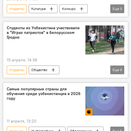
студенты
Культура
Конкурс
Еще
3
Узбекистанцы
Ош
Кыргызстан
Студенты из Узбекистана участвовали
в "Играх патриотов" в белорусском
Гродно
19 апреля, 14:38
студенты
Общество
Еще
9
Великая Отечественная война
игры
патриотизм
Гродно
Беларусь
Самые популярные страны для
обучения среди узбекистанцев в 2026
медики
Самарканд
Узбекистан
году
Россия
11 апреля, 13:20
студенты
Инфографика
Образование
Еще
5