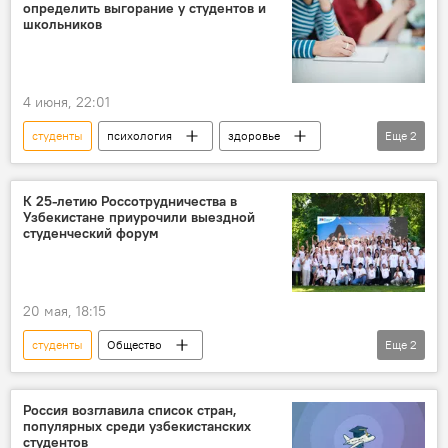
определить выгорание у студентов и
школьников
4 июня, 22:01
студенты
психология
здоровье
Еще
2
школьники
Образование
К 25-летию Россотрудничества в
Узбекистане приурочили выездной
студенческий форум
20 мая, 18:15
студенты
Общество
Еще
2
Россотрудничество в Узбекистане
форум
Россия возглавила список стран,
популярных среди узбекистанских
студентов