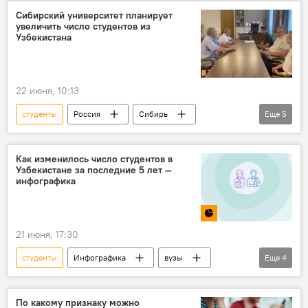
Сибирский университет планирует
увеличить число студентов из
Узбекистана
22 июня, 10:13
студенты
Россия
Сибирь
Еще
5
Университет
Узбекистанцы
сотрудничество
высшее образование
Как изменилось число студентов в
Узбекистане за последние 5 лет —
Наука
инфографика
21 июня, 17:30
студенты
Инфографика
вузы
Еще
4
Узбекистан
мужчины
женщины
статистика
По какому признаку можно