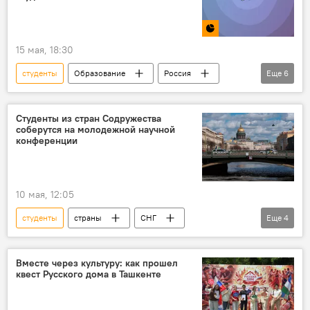
15 мая, 18:30
студенты
Образование
Россия
Еще
6
Узбекистан
Инфографика
учеба
статистика
Мультимедиа
Студенты из стран Содружества
соберутся на молодежной научной
Обучение
конференции
10 мая, 12:05
студенты
страны
СНГ
Еще
4
Конференция
Наука
Россия
Санкт-Петербург
Вместе через культуру: как прошел
квест Русского дома в Ташкенте