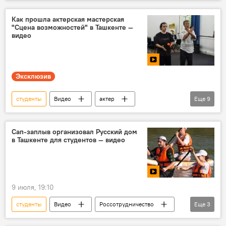
Россия
Арктика
школьники
экспедиция
ледокол
Как прошла актерская мастерская
"Сцена возможностей" в Ташкенте —
видео
Эксклюзив
студенты
Видео
актер
Еще
9
школьники
актеры
мастерская
молодежь
ВГИК
Россия
Сап-заплыв организовал Русский дом
в Ташкенте для студентов — видео
Узбекистан
педагог
сцена
9 июля, 19:10
студенты
Видео
Россотрудничество
Еще
3
Спорт
Ташкент
канал Анхор