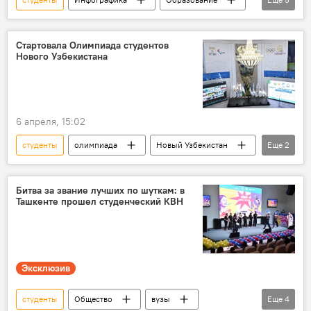
Россия
Узбекистан
учеба
статистика
Обучение
Стартовала Олимпиада студентов
Нового Узбекистана
6 апреля, 15:02
студенты
олимпиада
Новый Узбекистан
Еще
2
открытие
Ташкент
Битва за звание лучших по шуткам: в
Ташкенте прошел студенческий КВН
Эксклюзив
студенты
Общество
вузы
Еще
4