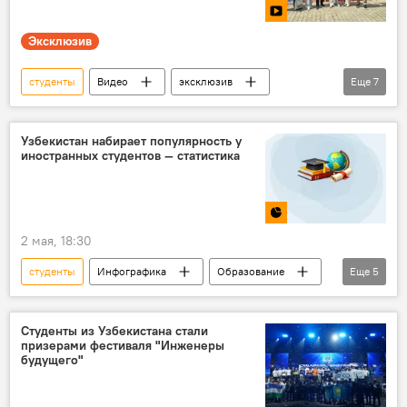
Эксклюзив
студенты
Видео
эксклюзив
Еще
7
Россотрудничество в Узбекистане
молодежь
школьники
история
Узбекистан набирает популярность у
иностранных студентов — статистика
Культура
Россия
Ташкент
2 мая, 18:30
студенты
Инфографика
Образование
Еще
5
Мультимедиа
учеба
Узбекистан
иностранцы
статистика
Студенты из Узбекистана стали
призерами фестиваля "Инженеры
будущего"