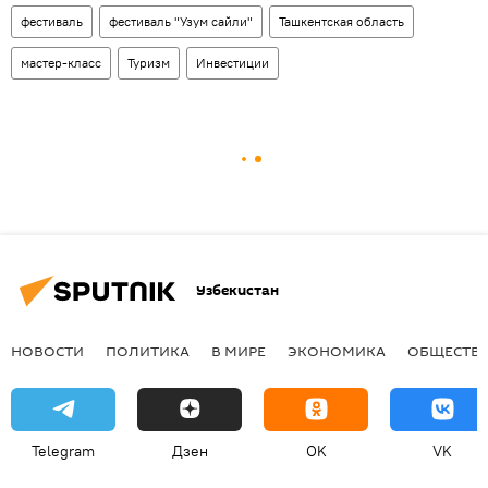
фестиваль
фестиваль "Узум сайли"
Ташкентская область
мастер-класс
Туризм
Инвестиции
Узбекистан
НОВОСТИ
ПОЛИТИКА
В МИРЕ
ЭКОНОМИКА
ОБЩЕСТВ
Telegram
Дзен
OK
VK