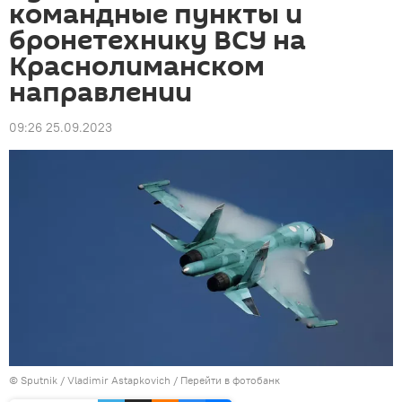
командные пункты и
бронетехнику ВСУ на
Краснолиманском
направлении
09:26 25.09.2023
© Sputnik / Vladimir Astapkovich
/
Перейти в фотобанк