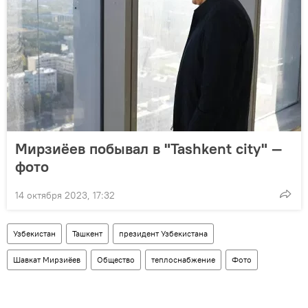
Мирзиёев побывал в "Tashkent city" —
фото
14 октября 2023, 17:32
Узбекистан
Ташкент
президент Узбекистана
Шавкат Мирзиёев
Общество
теплоснабжение
Фото