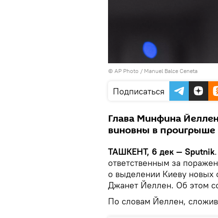
© AP Photo /
Manuel Balce Ceneta
Подписаться
Глава Минфина Йелле
виновны в проигрыше 
ТАШКЕНТ, 6 дек — Sputnik
ответственным за поражен
о выделении Киеву новых 
Джанет Йеллен. Об этом 
По словам Йеллен, сложив