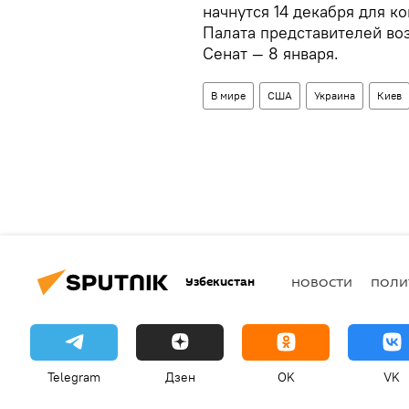
начнутся 14 декабря для к
Палата представителей воз
Cенат — 8 января.
В мире
США
Украина
Киев
Узбекистан
НОВОСТИ
ПОЛИ
Telegram
Дзен
OK
VK