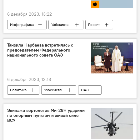
6 декабря 2023, 13:22
Инфографика
Узбекистан
Россия
дороги
Беларусь
Казахстан
Азербайджан
Молдова
Армения
Танзила Нарбаева встретилась с
председателем Федерального
статистика
национального совета ОАЭ
6 декабря 2023, 12:18
Политика
Узбекистан
ОАЭ
Сенат Олий Мажлиса Узбекистана
Танзила Нарбаева
Дубай
Экипажи вертолетов Ми-28Н ударили
по опорным пунктам и живой силе
ВСУ