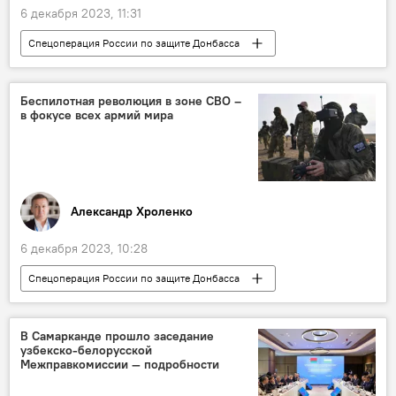
6 декабря 2023, 11:31
Спецоперация России по защите Донбасса
спецоперация
Россия
вертолеты
ВСУ
Беспилотная революция в зоне СВО –
в фокусе всех армий мира
Александр Хроленко
6 декабря 2023, 10:28
Спецоперация России по защите Донбасса
Колумнисты
спецоперация
Россия
вооружение
Беспилотник
В Самарканде прошло заседание
узбекско-белорусской
безопасность
ВСУ
НАТО
Межправкомиссии — подробности