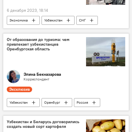
6 декабря 2023, 18:14
Экономика
Узбекистан
СНГ
информационные технологии
IT-технологии
Технопарк
От образования до туризма: чем
привлекает узбекистанцев
Оренбургская область
Элина Бекназарова
Корреспондент
Эксклюзив
Узбекистан
Оренбург
Россия
журналисты
Россотрудничество в Узбекистане
Узбекистан и Беларусь договорились
создать новый сорт картофеля
Образование
Туризм