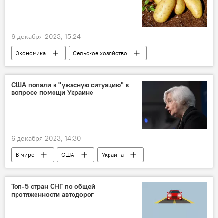
6 декабря 2023, 15:24
Экономика
Сельское хозяйство
Узбекистан
Беларусь
картофель
CША попали в "ужасную ситуацию" в
вопросе помощи Украине
6 декабря 2023, 14:30
В мире
США
Украина
Киев
Джо Байден
Топ-5 стран СНГ по общей
протяженности автодорог