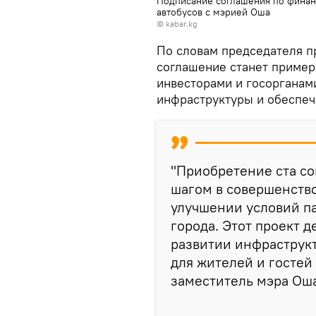
Подписание соглашения по финан
автобусов с мэрией Оша
©
kabar.kg
По словам председателя п
соглашение станет пример
инвесторами и госорганам
инфраструктуры и обеспеч
"Приобретение ста с
шагом в совершенств
улучшении условий п
города. Этот проект 
развитии инфраструк
для жителей и гостей
заместитель мэра Оша