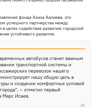
совому лизингу ста единиц городских пассажирских
равления фонда Азиза Аалиева, это
ом успешного партнерства между
и в целях содействия развитию городской
ения устойчивого развития.
овременных автобусов станет важным
овании транспортной системы и
ассажирских перевозок нашего
демонстрирует нашу общую цель в
туры и создании комфортных условий
 города", — отметил первый
 Марс Исаев.