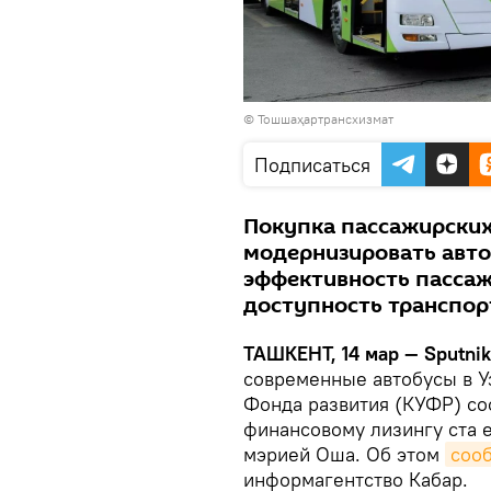
© Тошшаҳартрансхизмат
Подписаться
Покупка пассажирских
модернизировать авто
эффективность пассаж
доступность транспор
ТАШКЕНТ, 14 мар — Sputni
современные автобусы в У
Фонда развития (КУФР) со
финансовому лизингу ста 
мэрией Оша. Об этом
соо
информагентство Кабар.