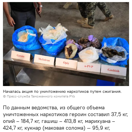
Началась акция по уничтожению наркотиков путем сжигания.
© Пресс-служба Таможенного комитета РУз
По данным ведомства, из общего объема
уничтоженных наркотиков героин составил 37,5 кг,
опий – 184,7 кг, гашиш – 413,8 кг, марихуана –
424,7 кг, кукнар (маковая солома) — 95,9 кг,