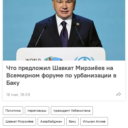
Что предложил Шавкат Мирзиёев на
Всемирном форуме по урбанизации в
Баку
18 мая, 18:09
Политика
переговоры
президент Узбекистана
Шавкат Мирзиёев
Азербайджан
Баку
Ильхам Алиев