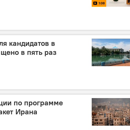
1:08
ля кандидатов в
щено в пять раз
ции по программе
акет Ирана