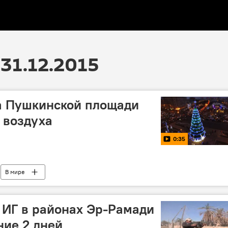
31.12.2015
а Пушкинской площади
 воздуха
0:35
В мире
 ИГ в районах Эр-Рамади
ние 2 дней