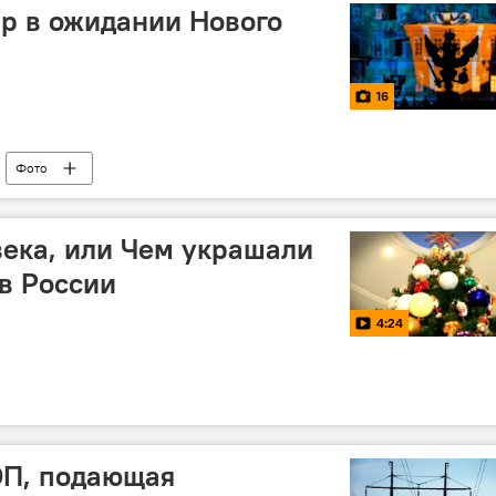
ир в ожидании Нового
16
Фото
века, или Чем украшали
в России
4:24
ЭП, подающая