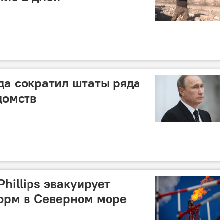
ода сократил штаты ряда
домств
hillips эвакуирует
орм в Северном море