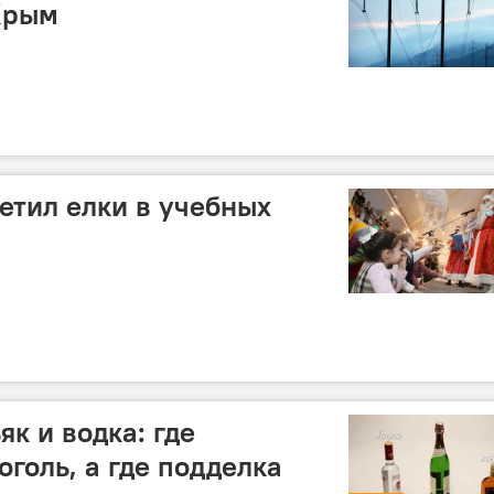
Крым
етил елки в учебных
к и водка: где
голь, а где подделка