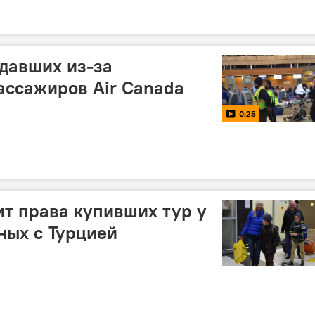
давших из-за
ассажиров Air Canada
0:25
т права купивших тур у
ных с Турцией