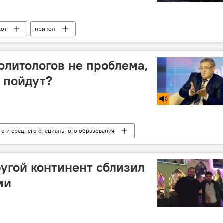
кот
прикол
олитологов не проблема,
м пойдут?
о и среднего специального образования
ругой континент сблизил
ми