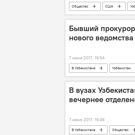
Общество
США
Уз
Эмомали Рахмон
Бывший прокурор 
нового ведомства
7 июня 2017, 19:54
В Узбекистане
Узбекистан
долги
назначение
В вузах Узбекист
вечернее отделен
7 июня 2017, 19:46
В Узбекистане
Общество