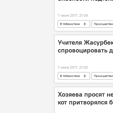
7 июня 2017, 21:09
В Узбекистане
Происшестви
Чирчик
Учителя Жасурбек
спровоцировать 
7 июня 2017, 21:00
В Узбекистане
Происшестви
Хозяева просят н
кот притворялся 