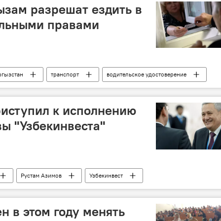
ызам разрешат ездить в
альными правами
гызстан
транспорт
водительское удостоверение
риступил к исполнению
вы "Узбекинвеста"
Рустам Азимов
Узбекинвест
Политика
н в этом году менять