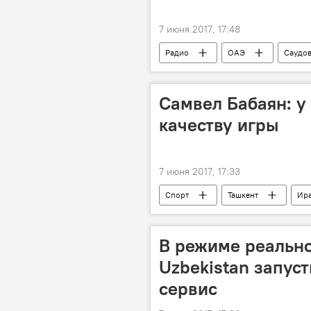
7 июня 2017, 17:48
Радио
ОАЭ
Саудов
Чемпионат мира по футболу 2018
Самвел Бабаян: у
качеству игры
7 июня 2017, 17:33
Спорт
Ташкент
Ир
Федерации футбола Узбекистана
Сборная Узбекистана в отборочных м
В режиме реальн
Uzbekistan запус
сервис