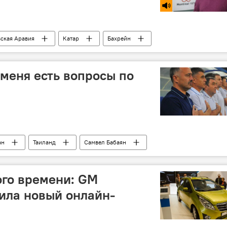
ская Аравия
Катар
Бахрейн
 меня есть вопросы по
ан
Таиланд
Самвел Бабаян
атчах чемпионата мира 2018 года
ого времени: GM
тила новый онлайн-