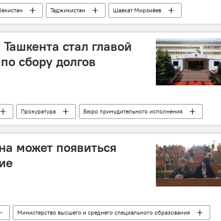
бекистан
Таджикистан
Шавкат Мирзиёев
Ташкента стал главой
 по сбору долгов
Прокуратура
Бюро принудительного исполнения
Политика
ана может появиться
ие
Министерство высшего и среднего специального образования