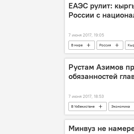
ЕАЭС рулит: кырг
России с национ
7 июня 2017, 19:05
В мире
Россия
Кыр
Рустам Азимов п
обязанностей гла
7 июня 2017, 18:53
В Узбекистане
Экономика
Отставки и назначения в Узбекистане
Минвуз не намере