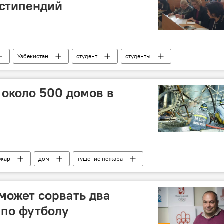
 стипендий
Узбекистан
студент
студенты
около 500 домов в
жар
дом
тушение пожара
может сорвать два
 по футболу