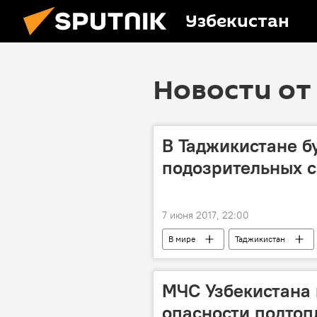
Узбекистан
Новости от 
В Таджикистане б
подозрительных с
7 июня 2017, 22:00
В мире
Таджикистан
борьба с экстремизмом
соц
МЧС Узбекистана
опасности подтоп