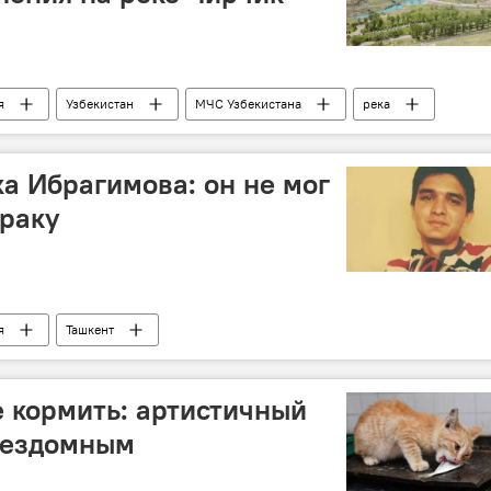
я
Узбекистан
МЧС Узбекистана
река
а Ибрагимова: он не мог
драку
я
Ташкент
е кормить: артистичный
бездомным