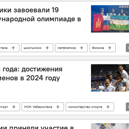
ики завоевали 19
ународной олимпиаде в
стана
школьники
математика
Физика
серебро
бронза
Образование
 года: достижения
менов в 2024 году
Спорт
НОК Узбекистана
министерство спорта
 Узбекистана
итоги года
ии приняли участие в