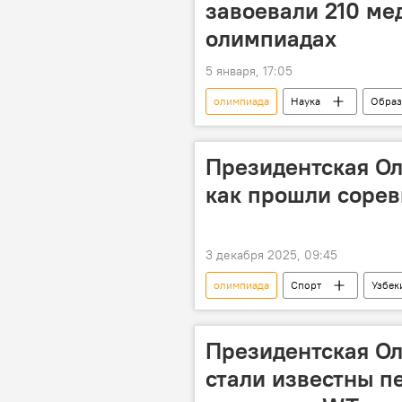
завоевали 210 м
олимпиадах
5 января, 17:05
олимпиада
Наука
Образ
медали
золото
се
Президентская Ол
как прошли сорев
3 декабря 2025, 09:45
олимпиада
Спорт
Узбек
президент
юниоры
Президентская Ол
стали известны п