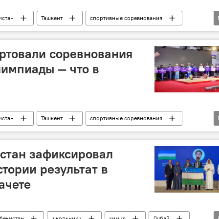
истан
Ташкент
спортивные соревнования
юниоры
Тяжелая атлетика
артовали соревнования
импиады — что в
истан
Ташкент
спортивные соревнования
истан зафиксировал
стории результат в
ачете
бекистан
школьники
химия
Дубай