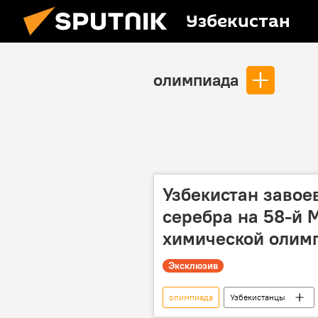
Узбекистан
олимпиада
Узбекистан завоев
серебра на 58-й
химической олим
Эксклюзив
олимпиада
Узбекистанцы