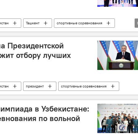
истан
Ташкент
спортивные соревнования
таэквондо
ма Президентской
жит отбору лучших
истан
президент
спортивные соревнования
импиада в Узбекистане:
внования по вольной