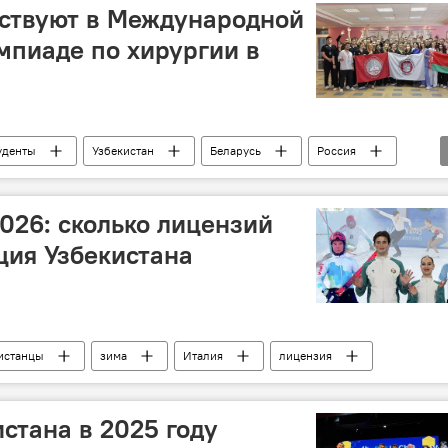
аствуют в Международной
мпиаде по хирургии в
уденты
Узбекистан
Беларусь
Россия
26: сколько лицензий
ция Узбекистана
истанцы
зима
Италия
лицензия
стана в 2025 году