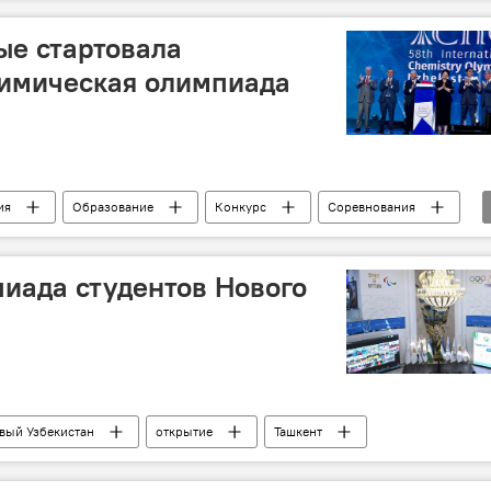
Общество
ые стартовала
имическая олимпиада
ия
Образование
Конкурс
Соревнования
иада студентов Нового
вый Узбекистан
открытие
Ташкент