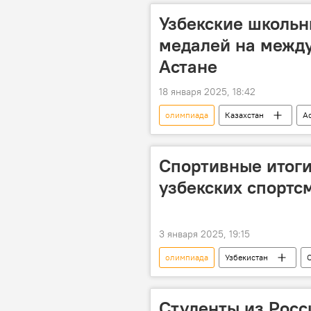
Узбекские школьн
медалей на межд
Астане
18 января 2025, 18:42
олимпиада
Казахстан
А
информатика
золото
Спортивные итоги
узбекских спортс
3 января 2025, 19:15
олимпиада
Узбекистан
Национальный Олимпийский комитет
Студенты из Росс