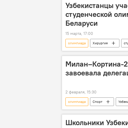
Узбекистанцы уч
студенческой оли
Беларуси
15 марта, 17:00
олимпиада
Хирургия
ст
Кыргызстан
Милан–Кортина-20
завоевала делега
2 февраля, 15:30
олимпиада
Спорт
Узбек
Школьники Узбеки