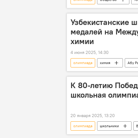
золото
серебро
Узбекистанские ш
медалей на Межд
химии
4 июня 2025, 14:30
олимпиада
химия
Абу Р
медали
Общество
К 80-летию Побе
школьная олимпи
20 января 2025, 13:20
олимпиада
школьники
В мире
80-летие Победы в 