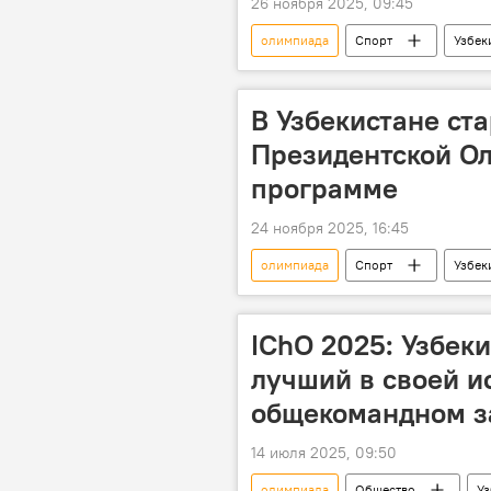
26 ноября 2025, 09:45
олимпиада
Спорт
Узбек
Вольная борьба
президент
В Узбекистане ст
Президентской Ол
программе
24 ноября 2025, 16:45
олимпиада
Спорт
Узбек
президент
юниоры
IChO 2025: Узбек
лучший в своей и
общекомандном з
14 июля 2025, 09:50
олимпиада
Общество
Уз