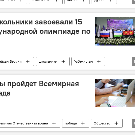
кольники завоевали 15
ународной олимпиаде по
айхан Беруни
школьники
Узбекистан
Наука
ды пройдет Всемирная
ада
Великая Отечественная война
победа
Общество
Великой Отечественной войне