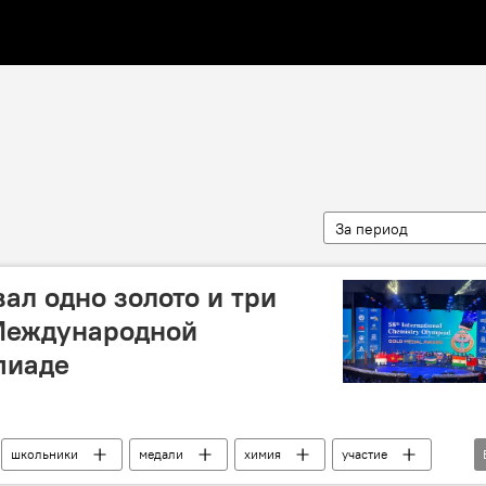
За период
ал одно золото и три
 Международной
пиаде
школьники
медали
химия
участие