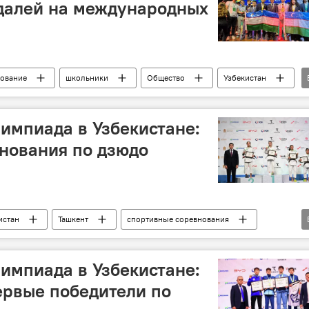
едалей на международных
ование
школьники
Общество
Узбекистан
ребро
бронза
импиада в Узбекистане:
нования по дзюдо
истан
Ташкент
спортивные соревнования
дзюдо
импиада в Узбекистане:
ервые победители по