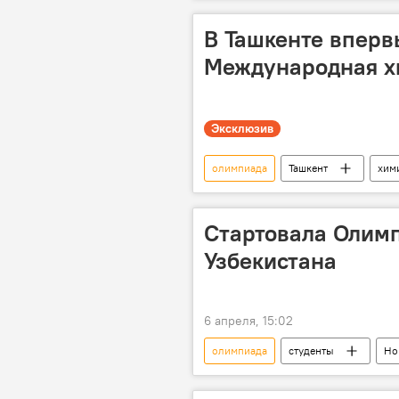
Россия
Образование
В Ташкенте вперв
Международная х
Эксклюзив
олимпиада
Ташкент
хим
школьники
Стартовала Олимп
Узбекистана
6 апреля, 15:02
олимпиада
студенты
Но