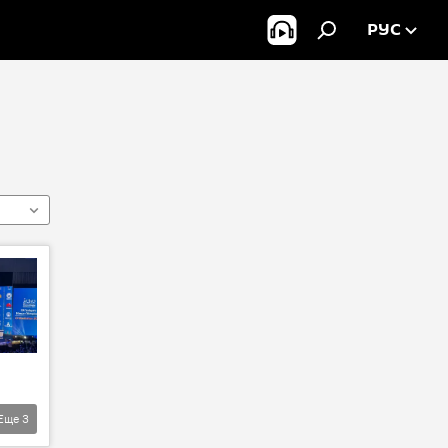
РУС
Еще
3