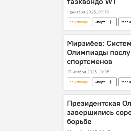
таэквондо WT
1 декабря 2025, 09:50
олимпиада
Спорт
Узбек
президент
юниоры
Мирзиёев: Систе
Олимпиады послу
спортсменов
27 ноября 2025, 10:05
олимпиада
Спорт
Узбек
Президентская Ол
завершились соре
борьбе