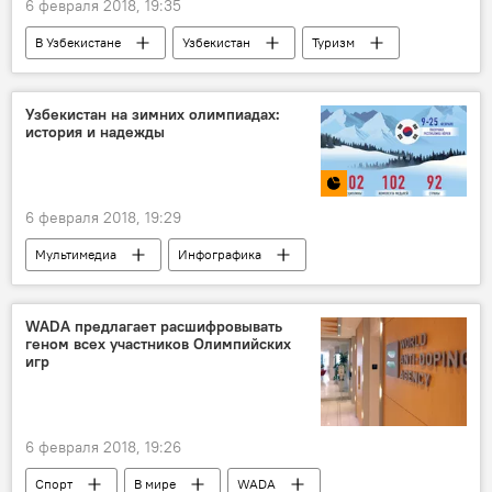
6 февраля 2018, 19:35
В Узбекистане
Узбекистан
Туризм
паспорт
виза
таможенный досмотр
Узбекистан на зимних олимпиадах:
история и надежды
паспортный контроль
транзит
6 февраля 2018, 19:29
Мультимедиа
Инфографика
Миша Ге
Олимпиада-2018
Зимние Олимпийские игры 2018 в Пхёнчхане
WADA предлагает расшифровывать
геном всех участников Олимпийских
игр
6 февраля 2018, 19:26
Спорт
В мире
WADA