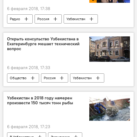
6 февраля 2018, 17:38
Радио
Россия
Узбекистан
Таджикистан
миграционное законодательство РФ
Открыть консульство Узбекистана в
Екатеринбурге мешает технический
Мигранты
вопрос
6 февраля 2018, 17:33
Общество
Россия
Узбекистан
Узбекистан в 2018 году намерен
произвести 150 тысяч тонн рыбы
6 февраля 2018, 17:23
В Узбекистане
Экономика