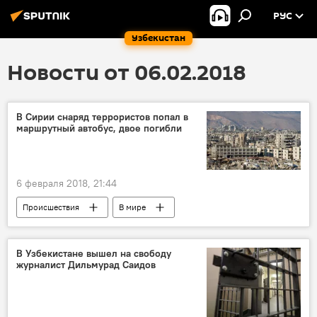
РУС
Узбекистан
Новости от 06.02.2018
В Сирии снаряд террористов попал в
маршрутный автобус, двое погибли
6 февраля 2018, 21:44
Происшествия
В мире
Борьба с терроризмом
Сирия
Дамаск
Террористы
обстрел
В Узбекистане вышел на свободу
журналист Дильмурад Саидов