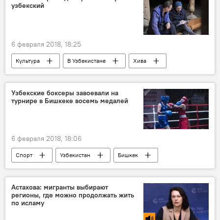
узбекский
6 февраля 2018, 18:25
Культура
В Узбекистане
Хива
Карен Оганесян
Владимир Машков
Узбекские боксеры завоевали на
турнире в Бишкеке восемь медалей
6 февраля 2018, 18:06
Спорт
Узбекистан
Бишкек
Бокс
Астахова: мигранты выбирают
регионы, где можно продолжать жить
по исламу