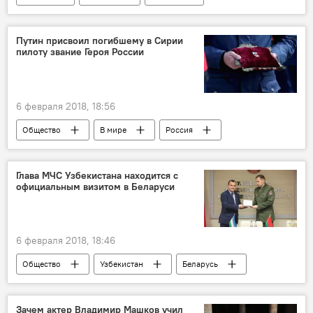
допинг
олимпиада
Зимние Олимпийские игры 2018 в Пхёнчхане
Путин присвоил погибшему в Сирии
пилоту звание Героя России
6 февраля 2018, 18:56
Общество
В мире
Россия
Сирия
Владимир Путин
пилот
Глава МЧС Узбекистана находится с
официальным визитом в Беларуси
6 февраля 2018, 18:46
Общество
Узбекистан
Беларусь
Рустам Джураев
МЧС Узбекистана
спасатели
Зачем актер Владимир Машков учил