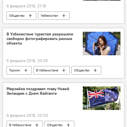
6 февраля 2018, 21:18
Общество
Узбекистан
Дильмурад Саидов
В Узбекистане туристам разрешили
свободно фотографировать разные
объекты
6 февраля 2018, 20:55
Туризм
В Узбекистане
Общество
Узбекистан
Шавкат Мирзиёев
туристы
Мирзиёев поздравил главу Новой
Зеландии с Днем Вайтанги
6 февраля 2018, 20:53
В Узбекистане
Общество