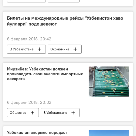
Узбекистан
Новая Зеландия
Шавкат Мирзиёев
поздравление
Билеты на международные рейсы "Узбекистон хаво
йуллари" подешевеют
6 февраля 2018, 20:42
В Узбекистане
Экономика
Шавкат Мирзиёев
Узбекистон хаво йуллари
Мирзиёев: Узбекистан должен
производить свои аналоги импортных
лекарств
6 февраля 2018, 20:32
Общество
В Узбекистане
Узбекистан
лекарства
фармацевтика
Узбекистан впервые передаст