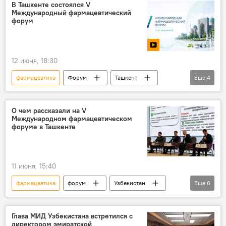
В Ташкенте состоялся V
Международный фармацевтический
форум
12 июня, 18:30
фармацевтика
Форум
Ташкент
Еще
4
Видео
антибиотики
Медицина
здравоохранение
О чем рассказали на V
Международном фармацевтическом
форуме в Ташкенте
11 июня, 15:40
фармацевтика
форум
Узбекистан
Еще
6
Ташкент
цифровизация
мобильное приложение
аптеки
Глава МИД Узбекистана встретился с
директором эмиратской