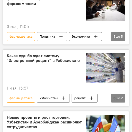
цены
лекарства
фармкомпании
3 мая, 11:05
фармацевтика
Политика
Экономика
Еще
5
МИД Узбекистана
Бахтиер Саидов
Встреча
компания
Какая судьба ждет систему
"Электронный рецепт" в Узбекистане
Саудовская Аравия
1 мая, 15:57
фармацевтика
Узбекистан
рецепт
Еще
2
проект
Минздрав Узбекистана
Новые проекты и рост торговли:
Узбекистан и Азербайджан расширяют
сотрудничество