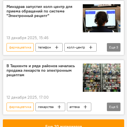
Минздрав запустил колл-центр для
приема обращений по системе
"Электронный рецепт"
13 декабря 2025, 15:46
фармацевтика
телефон
колл-центр
Еще
3
Минздрав Узбекистана
рецепт
лекарства
В Ташкенте и ряде районов началась
продажа лекарств по электронным
рецептам
12 декабря 2025, 17:00
фармацевтика
лекарства
аптека
Еще
5
рецепт
здравоохранение
Ташкент
Постановление
Еще 20 материалов