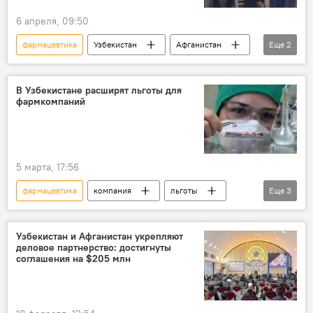
6 апреля, 09:50
фармацевтика
Узбекистан
Афганистан
Еще
2
продукция
Торговля
В Узбекистане расширят льготы для
фармкомпаний
5 марта, 17:56
фармацевтика
компания
льготы
Еще
3
видеоселекторное совещание
президент Узбекистана
Шавкат Мирзиёев
Узбекистан и Афганистан укрепляют
деловое партнерство: достигнуты
соглашения на $205 млн