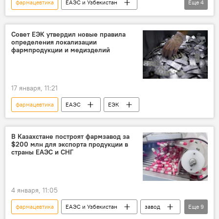
фармацевтика
ЕАЭС и Узбекистан
Еще
4
лекарства
ЕАЭС
ЕЭК
промышленность
Совет ЕЭК утвердил новые правила
определения локализации
фармпродукции и медизделий
17 января, 11:21
фармацевтика
ЕАЭС
ЕЭК
В Казахстане построят фармзавод за
$200 млн для экспорта продукции в
страны ЕАЭС и СНГ
4 января, 11:05
фармацевтика
ЕАЭС и Узбекистан
завод
Еще
9