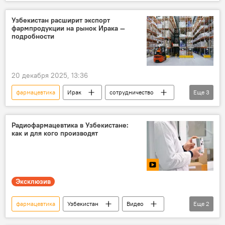
лекарства
производство
Строительство
Казахстан
Узбекистан расширит экспорт
фармпродукции на рынок Ирака —
продукция
Экспорт
ЕАЭС
подробности
Узбекистан и ЕАЭС: перспективы возможной интеграции
Ближний Восток
20 декабря 2025, 13:36
фармацевтика
Ирак
сотрудничество
Еще
3
Узбекистан
Экспорт
лекарства
Радиофармацевтика в Узбекистане:
как и для кого производят
Эксклюзив
фармацевтика
Узбекистан
Видео
Еще
2
Экспорт
производство