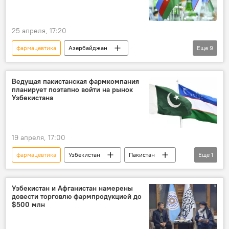
25 апреля, 17:20
фармацевтика
Азербайджан
Еще
9
Министерство инвестиций, промышленности и торговли РУз.
Узбекистан
сотрудничество
Ведущая пакистанская фармкомпания
планирует поэтапно войти на рынок
товарооборот
Сельское хозяйство
Узбекистана
парк
транспорт
логистика
строительные материалы
19 апреля, 17:00
фармацевтика
Узбекистан
Пакистан
Еще
1
сотрудничество
Узбекистан и Афганистан намерены
довести торговлю фармпродукцией до
$500 млн