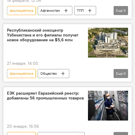
18 февраля, 12:54
фармацевтика
Афганистан
ТПП
Еще
9
Узбекистан
Инвестиции
Соглашение
Торговля
Республиканский онкоцентр
Узбекистана и его филиалы получат
сотрудничество
пищевая промышленность
новое оборудование на $5,6 млн
строительные материалы
текстиль
Сельское хозяйство
21 января, 14:00
фармацевтика
Общество
Еще
9
здравоохранение
лечение онкологии
Узбекистан
медицинское оборудование
ЕЭК расширяет Евразийский реестр:
добавлены 56 промышленных товаров
Презентация
президент Узбекистана
Шавкат Мирзиёев
лекарства
население
20 января, 16:56