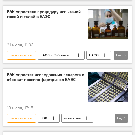
сотрудничество
ЕЭК упростила процедуру испытаний
мазей и гелей в ЕАЭС
21 июля, 11:33
фармацевтика
ЕАЭС и Узбекистан
ЕАЭС
Еще
3
Узбекистан и ЕАЭС: перспективы возможной интеграции
ЕЭС
ЕЭК
ЕЭК упростит исследования лекарств и
обновит правила фармрынка ЕАЭС
18 июля, 17:15
фармацевтика
ЕЭК
лекарства
Еще
1
ЕАЭС