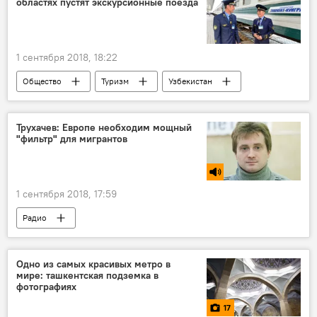
областях пустят экскурсионные поезда
1 сентября 2018, 18:22
Общество
Туризм
Узбекистан
Ташкентская область
Самаркандская область
электропоезд
Трухачев: Европе необходим мощный
"фильтр" для мигрантов
Поезд
экскурсия
1 сентября 2018, 17:59
Радио
Одно из самых красивых метро в
мире: ташкентская подземка в
фотографиях
17