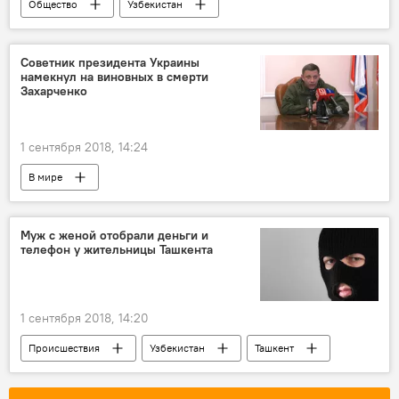
Общество
Узбекистан
Министерство народного образования Узбекистана
Школа
Советник президента Украины
намекнул на виновных в смерти
Захарченко
1 сентября 2018, 14:24
В мире
Муж с женой отобрали деньги и
телефон у жительницы Ташкента
1 сентября 2018, 14:20
Происшествия
Узбекистан
Ташкент