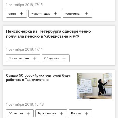
1 сентября 2018, 17:15
Фото
Мультимедиа
Узбекистан
Ташкент
Метро
Ташкентский метрополитен
Пенсионерка из Петербурга одновременно
получала пенсию в Узбекистане и РФ
Узбекистан — звезда советского Востока
1 сентября 2018, 17:14
Происшествия
Общество
Свыше 50 российских учителей будут
работать в Таджикистане
1 сентября 2018, 16:48
Общество
Таджикистан
Россия