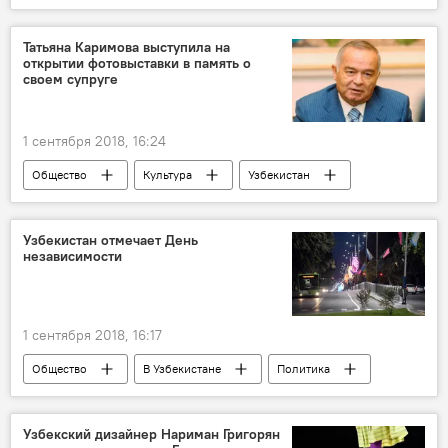
учителя
Татьяна Каримова выступила на
открытии фотовыставки в память о
своем супруге
1 сентября 2018, 16:24
Общество
Культура
Узбекистан
Ислам Каримов
Шавкат Мирзиёев
Татьяна Каримова
Узбекистан отмечает День
независимости
1 сентября 2018, 16:17
Общество
В Узбекистане
Политика
Узбекский дизайнер Нариман Григорян