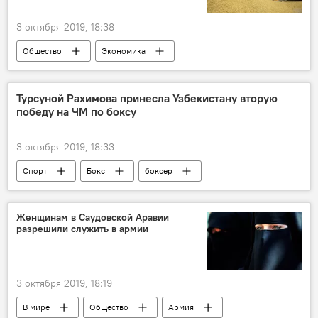
3 октября 2019, 18:38
Общество
Экономика
В Узбекистане
зерновые
Правительство Узбекистана
фермер
Турсуной Рахимова принесла Узбекистану вторую
победу на ЧМ по боксу
цены
3 октября 2019, 18:33
Спорт
Бокс
боксер
чемпионат мира по боксу
победа
поединок
Женщинам в Саудовской Аравии
разрешили служить в армии
Узбекистанки на женском чемпионате мира по боксу в Улан-Удэ
3 октября 2019, 18:19
В мире
Общество
Армия