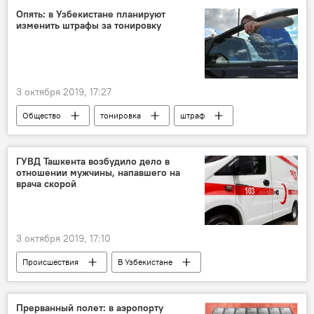
МИД Узбекистана
Опять: в Узбекистане планируют
изменить штрафы за тонировку
3 октября 2019, 17:27
Общество
тонировка
штраф
Законопроект
законодательство
Политика
ГУВД Ташкента возбудило дело в
отношении мужчины, напавшего на
врача скорой
3 октября 2019, 17:10
Происшествия
В Узбекистане
ГУВД Ташкента
уголовное дело
скорая помощь
врачи
врач
Прерванный полет: в аэропорту