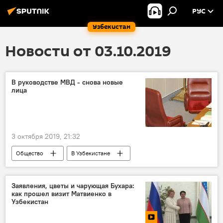
РУС
Узбекистан
Новости от 03.10.2019
В руководстве МВД - снова новые
лица
3 октября 2019, 21:32
Общество
В Узбекистане
МВД Узбекистана
назначения
Узбекистан
Заявления, цветы и чарующая Бухара:
как прошел визит Матвиенко в
Узбекистан