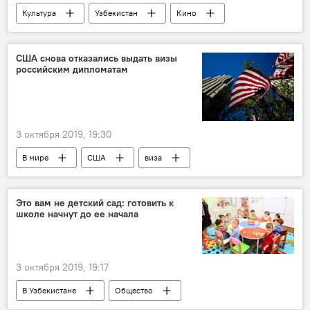
Культура
Узбекистан
Кино
кинематограф
Россия
США снова отказались выдать визы
российским дипломатам
3 октября 2019, 19:30
В мире
США
виза
дипломаты
дипломат
Мария Захарова
Политика
Россия
Это вам не детский сад: готовить к
школе начнут до ее начала
3 октября 2019, 19:17
В Узбекистане
Общество