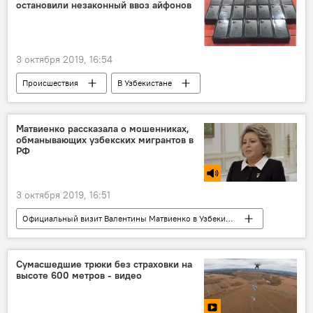
остановили незаконный ввоз айфонов
3 октября 2019, 16:54
Происшествия
В Узбекистане
смартфон
конфискация
Таможня
Узбекистан
Матвиенко рассказала о мошенниках,
обманывающих узбекских мигрантов в
РФ
3 октября 2019, 16:51
Официальный визит Валентины Матвиенко в Узбекистан
Радио
В Узбекистане
Валентина Матвиенко
Мигранты
Сумасшедшие трюки без страховки на
высоте 600 метров - видео
Узбекистан
Россия