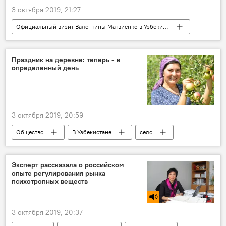
3 октября 2019, 21:27
Официальный визит Валентины Матвиенко в Узбекистан
Видео
Мультимедиа
В Узбекистане
Политика
Праздник на деревне: теперь - в
определенный день
3 октября 2019, 20:59
Общество
В Узбекистане
село
Министерство сельского хозяйства Узбекистана
Узбекистан
Эксперт рассказала о российском
опыте регулирования рынка
психотропных веществ
3 октября 2019, 20:37