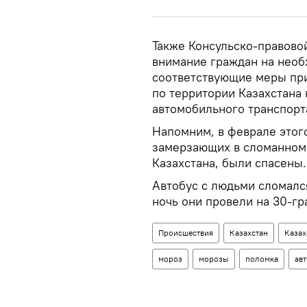
Также Консульско-правово
внимание граждан на необ
соответствующие меры при
по территории Казахстана 
автомобильного транспорт
Напомним, в феврале этого
замерзающих в сломанном 
Казахстана, были спасены.
Автобус с людьми сломалс
ночь они провели на 30-г
Происшествия
Казахстан
Казах
мороз
морозы
поломка
ав