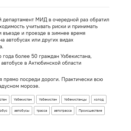
й департамент МИД в очередной раз обратил
ходимость учитывать риски и принимать
 въезде и проезде в зимнее время
на автобусах или других видах
а.
 года более 50 граждан Узбекистана,
автобусе в Актюбинской области
я прямо посреди дороги. Практически всю
радусном морозе.
стан
Узбекистан
Узбекистан
Узбекистанцы
холод
тобус
автобусы
трасса
автотрасса
Происшествие