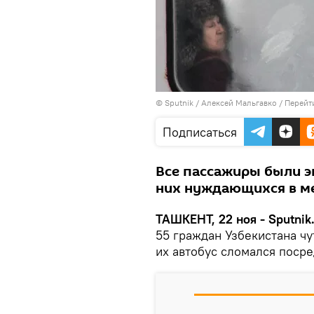
© Sputnik / Алексей Мальгавко
/
Перейт
Подписаться
Все пассажиры были э
них нуждающихся в м
ТАШКЕНТ, 22 ноя - Sputnik
55 граждан Узбекистана чу
их автобус сломался поср