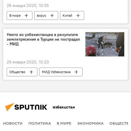
26 января 2020, 10:55
В мире
вирус
Китай
здоровье
Япония
Вспышка нового типа коронавируса в Китае
Никто из узбекистанцев в результате
землетрясения в Турции не пострадал
- МИД
26 января 2020, 10:20
Общество
МИД Узбекистана
Турция
землетрясение
Узбекистан
НОВОСТИ
ПОЛИТИКА
В МИРЕ
ЭКОНОМИКА
ОБЩЕСТВ