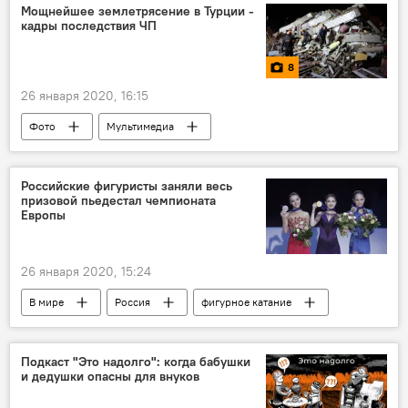
Мощнейшее землетрясение в Турции -
кадры последствия ЧП
8
26 января 2020, 16:15
Фото
Мультимедиа
Российские фигуристы заняли весь
призовой пьедестал чемпионата
Европы
26 января 2020, 15:24
В мире
Россия
фигурное катание
медали
Спорт
Подкаст "Это надолго": когда бабушки
и дедушки опасны для внуков