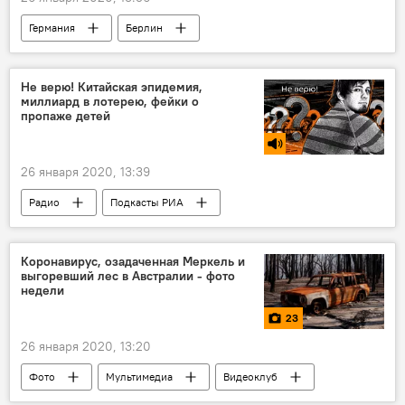
Германия
Берлин
Абдулазиз Камилов
МИД Узбекистана
Конференция
Политика
Не верю! Китайская эпидемия,
миллиард в лотерею, фейки о
пропаже детей
26 января 2020, 13:39
Радио
Подкасты РИА
Коронавирус, озадаченная Меркель и
выгоревший лес в Австралии - фото
недели
23
26 января 2020, 13:20
Фото
Мультимедиа
Видеоклуб