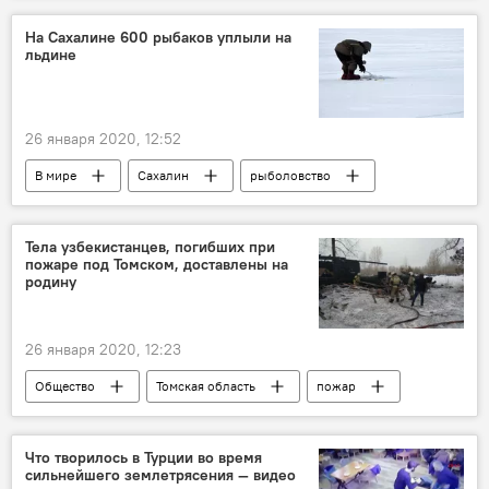
На Сахалине 600 рыбаков уплыли на
льдине
26 января 2020, 12:52
В мире
Сахалин
рыболовство
лед
Тела узбекистанцев, погибших при
пожаре под Томском, доставлены на
родину
26 января 2020, 12:23
Общество
Томская область
пожар
погибшие
Узбекистанцы
МИД Узбекистана
Что творилось в Турции во время
сильнейшего землетрясения — видео