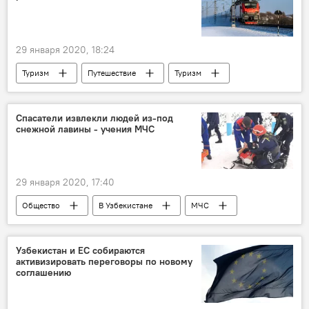
Олий Мажлис
Татьяна Москалькова
права человека
Реформы
29 января 2020, 18:24
Политика
Туризм
Путешествие
Туризм
Поезд
Россия
Узбекистан
Спасатели извлекли людей из-под
снежной лавины - учения МЧС
29 января 2020, 17:40
Общество
В Узбекистане
МЧС
учения
лавина
Узбекистан
Термез
Ташкент
Узбекистан и ЕС собираются
активизировать переговоры по новому
соглашению