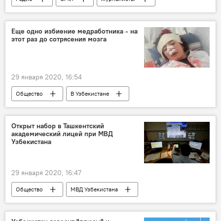
Кирилл Вышинский
Еще одно избиение медработника - на
этот раз до сотрясения мозга
29 января 2020, 16:54
Общество
В Узбекистане
Министерство здравоохранения Узбекистана
избиение
Медработники
Открыт набор в Ташкентский
академический лицей при МВД
Узбекистан
Фергана
поликлиника
Узбекистана
29 января 2020, 16:47
Общество
МВД Узбекистана
Первый Ташкентский академический лицей при МВД
Образование
учеба