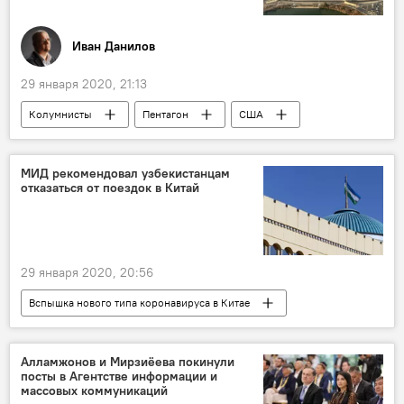
Иван Данилов
29 января 2020, 21:13
Колумнисты
Пентагон
США
деньги
Коррупция
МИД рекомендовал узбекистанцам
отказаться от поездок в Китай
29 января 2020, 20:56
Вспышка нового типа коронавируса в Китае
Общество
Коронавирус COVID-19
МИД Узбекистана
Китай
Алламжонов и Мирзиёева покинули
посты в Агентстве информации и
Узбекистан
здоровье
массовых коммуникаций