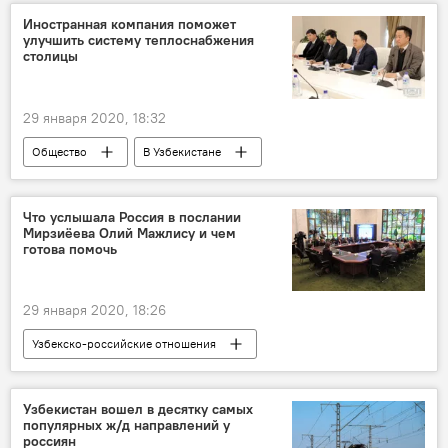
Иностранная компания поможет
улучшить систему теплоснабжения
столицы
29 января 2020, 18:32
Общество
В Узбекистане
Хокимият Ташкента
отопление
сотрудничество
Южная Корея
Что услышала Россия в послании
Мирзиёева Олий Мажлису и чем
Ташкент
готова помочь
29 января 2020, 18:26
Узбекско-российские отношения
Послание президента Узбекистана палатам Олий Мажлиса
В Узбекистане
Узбекистан
Россия
Узбекистан вошел в десятку самых
популярных ж/д направлений у
Шавкат Мирзиёев
Акмаль Саидов
россиян