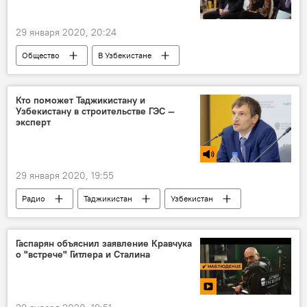
Узбекистанцы
29 января 2020, 20:24
Общество
В Узбекистане
Комил Алламжонов
Саида Мирзиёева
Агентство информации и массовых коммуникаций
Кто поможет Таджикистану и
Узбекистану в строительстве ГЭС —
Узбекистан
эксперт
29 января 2020, 19:55
Радио
Таджикистан
Узбекистан
ГЭС
Гаспарян объяснил заявление Кравчука
о "встрече" Гитлера и Сталина