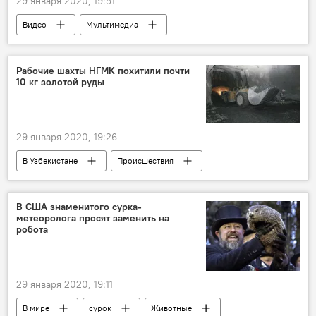
29 января 2020, 19:51
Видео
Мультимедиа
Иосиф Сталин
Адольф Гитлер
СССР
Германия
Рабочие шахты НГМК похитили почти
10 кг золотой руды
Вторая мировая война
история
Политика
Россия
29 января 2020, 19:26
В Узбекистане
Происшествия
рабочий
добыча золота
шахта
НГМК
Узбекистан
В США знаменитого сурка-
метеоролога просят заменить на
МВД Узбекистана
робота
29 января 2020, 19:11
В мире
сурок
Животные