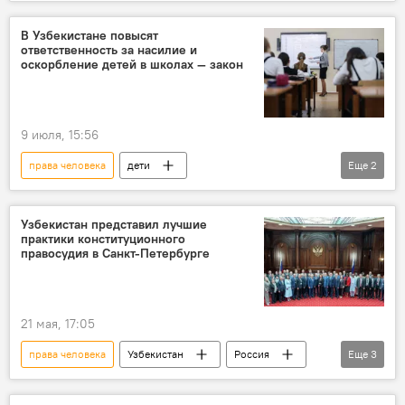
меморандум
конкуренция
В Узбекистане повысят
ответственность за насилие и
оскорбление детей в школах — закон
9 июля, 15:56
права человека
дети
Еще
2
защита прав человека
Сенат Олий Мажлиса Узбекистана
Узбекистан представил лучшие
практики конституционного
правосудия в Санкт-Петербурге
21 мая, 17:05
права человека
Узбекистан
Россия
Еще
3
Санкт-Петербург
форум