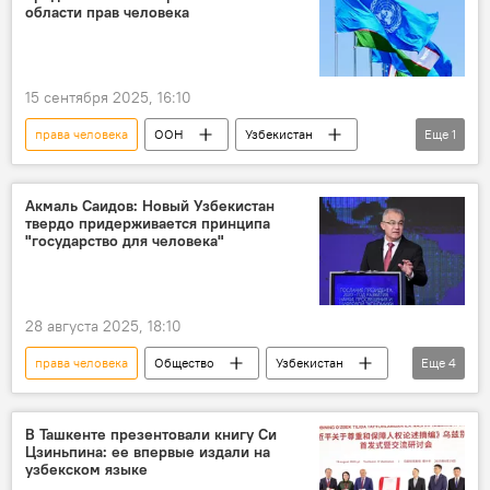
области прав человека
15 сентября 2025, 16:10
права человека
ООН
Узбекистан
Еще
1
Образование
Акмаль Саидов: Новый Узбекистан
твердо придерживается принципа
"государство для человека"
28 августа 2025, 18:10
права человека
Общество
Узбекистан
Еще
4
Конференция
Ташкент
Независимость
Акмаль Саидов
В Ташкенте презентовали книгу Си
Цзиньпина: ее впервые издали на
узбекском языке