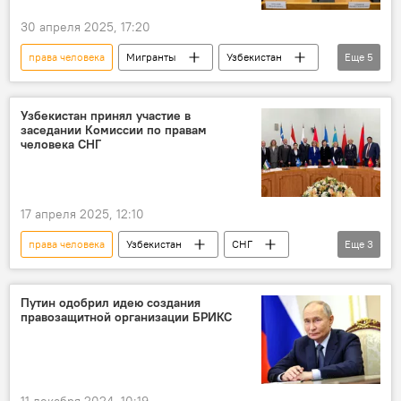
30 апреля 2025, 17:20
права человека
Мигранты
Узбекистан
Еще
5
Россия
Генеральная прокуратура Узбекистана
Узбекистан принял участие в
заседании Комиссии по правам
сотрудничество
человека СНГ
Общество защиты животных "Mehr va Oqibat"
трудовые мигранты
17 апреля 2025, 12:10
права человека
Узбекистан
СНГ
Еще
3
заседание
комиссия
Общество
Путин одобрил идею создания
правозащитной организации БРИКС
11 декабря 2024, 10:19