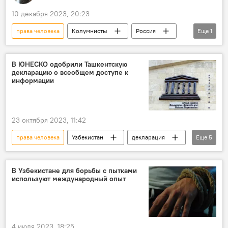
10 декабря 2023, 20:23
права человека
Колумнисты
Россия
Еще
1
Запад
В ЮНЕСКО одобрили Ташкентскую
декларацию о всеобщем доступе к
информации
23 октября 2023, 11:42
права человека
Узбекистан
декларация
Еще
5
Ташкент
Париж
ЮНЕСКО
резолюция
документы
В Узбекистане для борьбы с пытками
используют международный опыт
4 июля 2023, 18:25