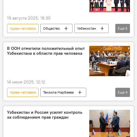
19 августа 2025, 18:30
права человека
Общество
Узбекистан
Еще
5
Ташкент
книга
Си Цзиньпин
КНР
В ООН отметили положительный опыт
Узбекистана в области прав человека
Национальный центр Республики Узбекистан по правам человека
14 июня 2025, 12:12
права человека
Танзила Нарбаева
Еще
4
Сенат Олий Мажлиса Узбекистана
Женева
ООН
Узбекистан
Узбекистан и Россия усилят контроль
за соблюдением прав граждан