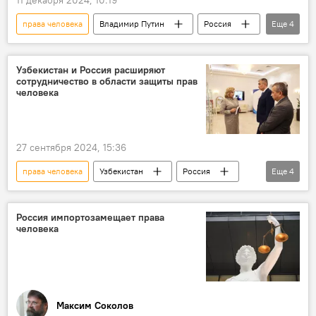
права человека
Владимир Путин
Россия
Еще
4
президент РФ
БРИКС
СВО
ДНК
Узбекистан и Россия расширяют
сотрудничество в области защиты прав
человека
27 сентября 2024, 15:36
права человека
Узбекистан
Россия
Еще
4
сотрудничество
Общество
омбудсмен
Россия импортозамещает права
человека
Посольство Республики Узбекистан в РФ
Максим Соколов