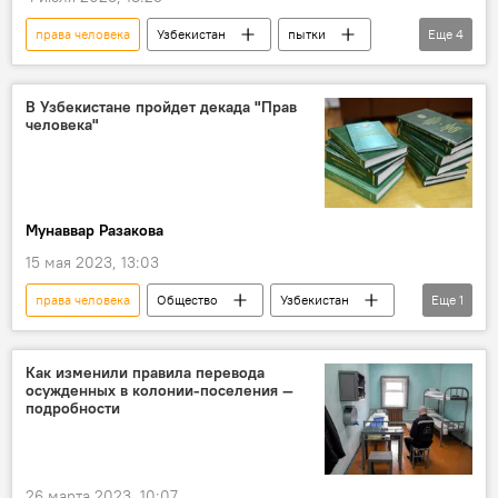
права человека
Узбекистан
пытки
Еще
4
борьба
Обучение
подготовительные курсы
Общество
В Узбекистане пройдет декада "Прав
человека"
Мунаввар Разакова
15 мая 2023, 13:03
права человека
Общество
Узбекистан
Еще
1
Образование
Как изменили правила перевода
осужденных в колонии-поселения —
подробности
26 марта 2023, 10:07