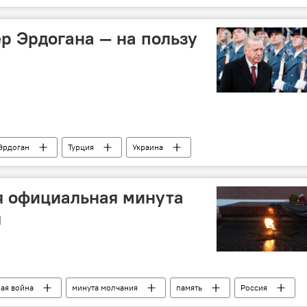
р Эрдогана — на пользу
Эрдоган
Турция
Украина
ика
Россия
я официальная минута
я
ная война
минута молчания
память
Россия