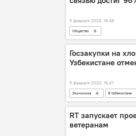
связью достиг 96
5 февраля 2020, 16:48
Общество
Госзакупки на хло
Узбекистане отме
5 февраля 2020, 16:47
Экономика
В Узбекистане
Экономика
Узбекистан
RT запускает про
ветеранам