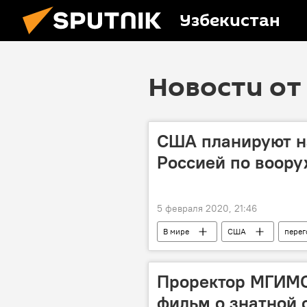
Узбекистан
Новости от 
США планируют н
Россией по воор
5 февраля 2020, 21:46
В мире
США
пере
Россия
Проректор МГИМО 
фильм о знатной 