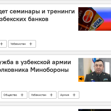
дет семинары и тренинги
узбекских банков
Узбекистан
истан
Экономика
Mastercard
ужба в узбекской армии
олковника Минобороны
Общество
Узбекистан
Армия
налоговые льготы
ипотека
Медицина