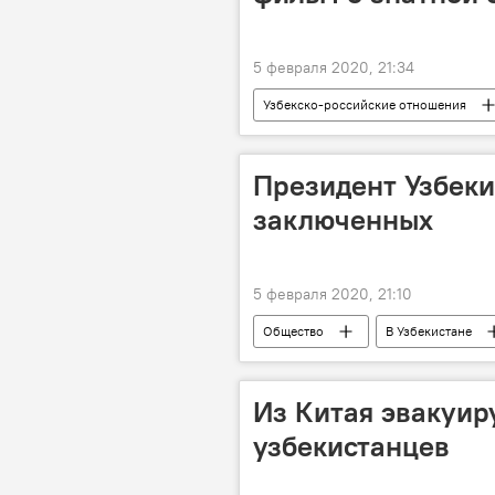
5 февраля 2020, 21:34
Узбекско-российские отношения
Ташкент
МГИМО
ф
Президент Узбеки
заключенных
5 февраля 2020, 21:10
Общество
В Узбекистане
Шавкат Мирзиёев
Из Китая эвакуир
узбекистанцев