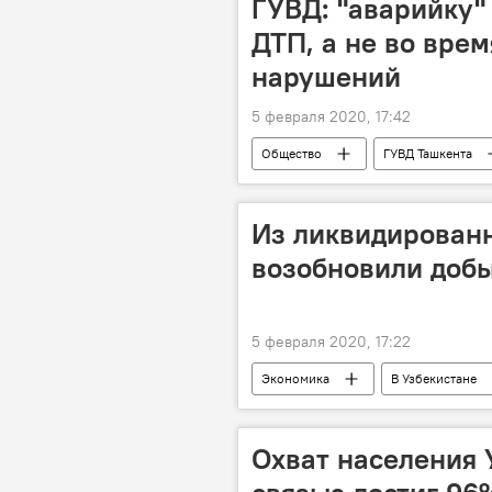
ГУВД: "аварийку"
ДТП, а не во вре
нарушений
5 февраля 2020, 17:42
Общество
ГУВД Ташкента
автомобили
нарушения
Из ликвидирован
возобновили добы
5 февраля 2020, 17:22
Экономика
В Узбекистане
Узбекнефтепродукт
скважи
Охват населения 