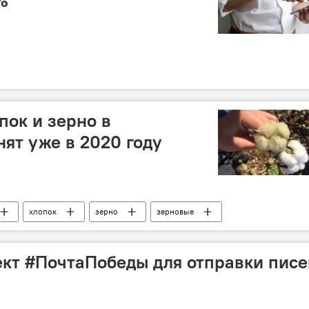
%
пок и зерно в
нят уже в 2020 году
хлопок
зерно
зерновые
Госзакупки
ект #ПочтаПобеды для отправки пис