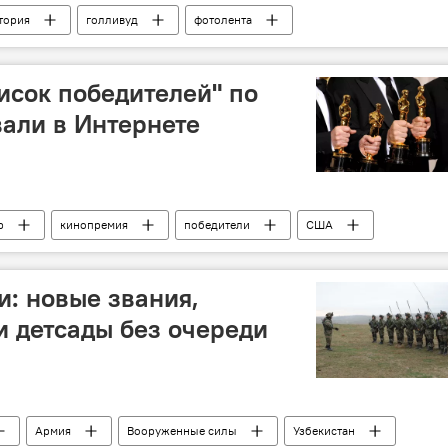
тория
голливуд
фотолента
писок победителей" по
али в Интернете
р
кинопремия
победители
США
: новые звания,
и детсады без очереди
Армия
Вооруженные силы
Узбекистан