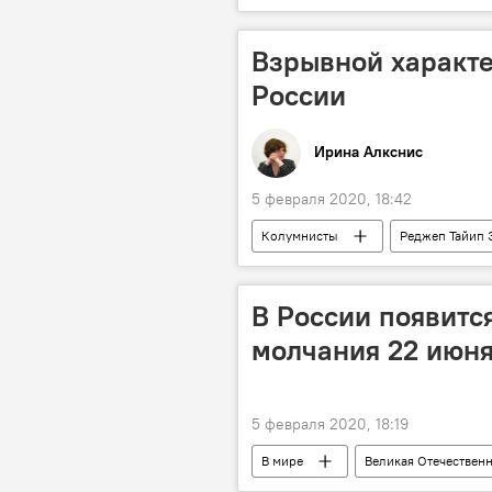
Взрывной характе
России
Ирина Алкснис
5 февраля 2020, 18:42
Колумнисты
Реджеп Тайип 
Владимир Зеленский
Полит
В России появитс
молчания 22 июн
5 февраля 2020, 18:19
В мире
Великая Отечествен