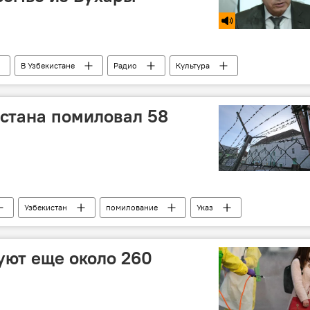
В Узбекистане
Радио
Культура
ильм
Бухара
история
стана помиловал 58
Узбекистан
помилование
Указ
уют еще около 260