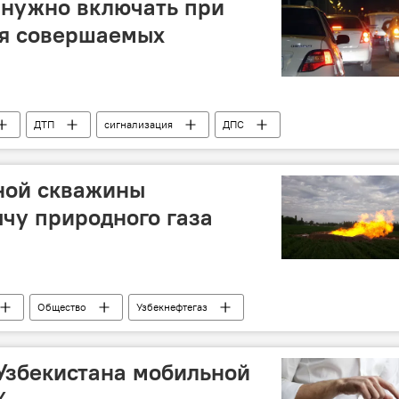
 нужно включать при
мя совершаемых
ДТП
сигнализация
ДПС
ПДД
ной скважины
чу природного газа
Общество
Узбекнефтегаз
на
Кашкадарьинская область
газ
Узбекистана мобильной