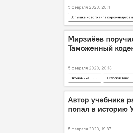
5 февраля 2020, 20:41
Вспышка нового типа коронавируса в
Китай
эвакуация
У
Мирзиёев поручи
Таможенный коде
5 февраля 2020, 20:13
Экономика
В Узбекистане
Таможенный комитет при Министерст
таможенники
Экспорт
Автор учебника р
попал в историю 
5 февраля 2020, 19:37