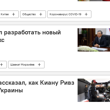
 Китае
Общество
Коронавирус COVID-19
збекистан
МИД Узбекистана
л разработать новый
кс
Шавкат Мирзиёев
ве экономики и финансов Республики Узбекистан
Таможня
ассказал, как Киану Ривз
Украины