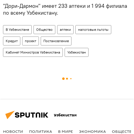
"Дори-Дармон" имеет 233 аптеки и 1 994 филиала
по всему Узбекистану.
В Узбекистане
Общество
аптеки
налоговые льготы
Кредит
проект
Постановление
Кабинет Министров Узбекистана
Узбекистан
Узбекистан
НОВОСТИ
ПОЛИТИКА
В МИРЕ
ЭКОНОМИКА
ОБЩЕСТВ