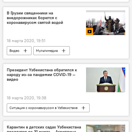
Россия
Коронавирус COVID-19
мусульмане
В Грузии священники на
внедорожниках борются с
коронавирусом святой водой
18 марта 2020, 19:51
Видео
Мультимедиа
Коронавирус COVID-19
Тбилиси
Грузия
религия
священник
Президент Узбекистана обратился к
народу из-за пандемии COVID-19 —
Эпидемия
видео
18 марта 2020, 19:38
Ситуация с коронавирусом в Узбекистане
В Узбекистане
Общество
Узбекистан
Коронавирус COVID-19
Карантин в детских садах Узбекистана
продлится до 31 марта — Агриппина