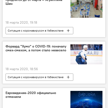
Шавкат Мирзиёев
Политика
Шин
18 марта 2020, 19:18
Ситуация с коронавирусом в Узбекистане
Общество
Коронавирус COVID-19
детские сады
Агриппина Шин
Форвард "Хумо" о COVID-19: поначалу
смех-смехом, а потом стало невесело
18 марта 2020, 18:56
Ситуация с коронавирусом в Узбекистане
Узбекский клуб "Хумо" в ВХЛ
В Узбекистане
Спорт
Евровидение-2020 официально
отменили