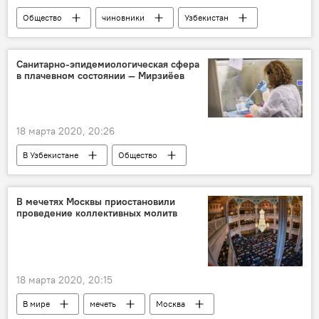
Общество
чиновники
Узбекистан
преступление
Санитарно-эпидемиологическая сфера
в плачевном состоянии — Мирзиёев
18 марта 2020, 20:26
В Узбекистане
Общество
Ситуация с коронавирусом в Узбекистане
Узбекистан
Коронавирус COVID-19
В мечетях Москвы приостановили
проведение коллективных молитв
Шавкат Мирзиёев
Карантин
18 марта 2020, 20:15
В мире
мечеть
Москва