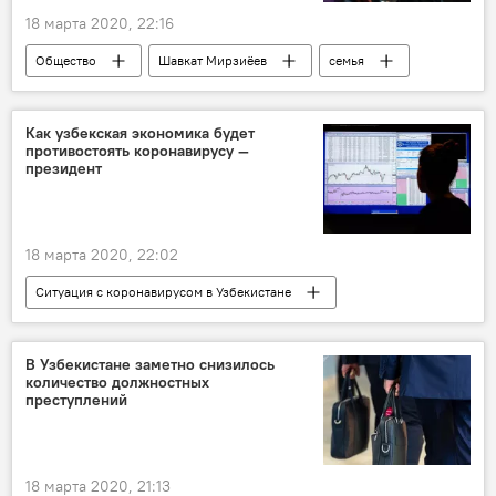
18 марта 2020, 22:16
Общество
Шавкат Мирзиёев
семья
махалля
Президент
Узбекистан
Как узбекская экономика будет
противостоять коронавирусу —
президент
18 марта 2020, 22:02
Ситуация с коронавирусом в Узбекистане
В Узбекистане
Экономика
Узбекистан
Шавкат Мирзиёев
В Узбекистане заметно снизилось
количество должностных
Коронавирус COVID-19
Экономика
преступлений
валюта
газ
налоговые льготы
Политика
18 марта 2020, 21:13