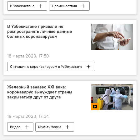
В Узбекистане
Происшествия
браконьеры
борьба с браконьерством
Каракалпакстан
экология
В Узбекистане призвали не
распространять личные данные
Госкомэкологии
больных коронавирусом
18 марта 2020, 17:50
Ситуация с коронавирусом в Узбекистане
Общество
Узбекистан
Эпидемия
Коронавирус COVID-19
Железный занавес XXI века:
коронавирус вынуждает страны
персональные данные
закрываться друг от друга
18 марта 2020, 17:34
Видео
Мультимедиа
Коронавирус COVID-19
границы