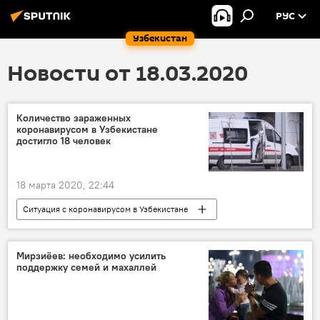
РУС
Узбекистан
Новости от 18.03.2020
Количество зараженных
коронавирусом в Узбекистане
достигло 18 человек
18 марта 2020, 22:44
Ситуация с коронавирусом в Узбекистане
Общество
Коронавирус COVID-19
Узбекистан
Эпидемия
Мирзиёев: необходимо усилить
поддержку семей и махаллей