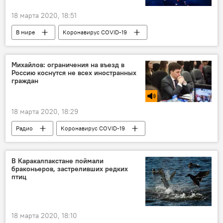
18 марта 2020, 18:51
В мире
Коронавирус COVID-19
Евровидение
Михайлов: ограничения на въезд в
Россию коснутся не всех иностранных
граждан
18 марта 2020, 18:29
Радио
Коронавирус COVID-19
Карантин
Мигранты
Россия
Эпидемия
В Каракалпакстане поймали
браконьеров, застреливших редких
птиц
18 марта 2020, 18:10