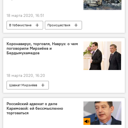
18 марта 2020, 16:51
В Узбекистане
Происшествия
автомобиль
поджог
ГУВД Ташкента
Ташкент
Коронавирус, торговля, Навруз: о чем
поговорили Мирзиёев и
Бердымухамедов
18 марта 2020, 16:20
Шавкат Мирзиёев
Гурбангулы Бердымухамедов
Узбекистан
Туркменистан
Коронавирус COVID-19
Российский адвокат о деле
Каримовой: ей бессмысленно
внешняя политика
торговаться
Ситуация с коронавирусом в Узбекистане
Политика