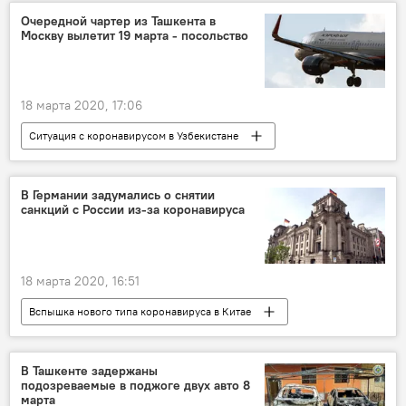
закрытие границы
Очередной чартер из Ташкента в
Москву вылетит 19 марта - посольство
18 марта 2020, 17:06
Ситуация с коронавирусом в Узбекистане
В Узбекистане
Общество
Россия
Узбекистан
Самолет
Аэрофлот
В Германии задумались о снятии
санкций с России из-за коронавируса
Коронавирус COVID-19
Посольство России в Узбекистане
18 марта 2020, 16:51
Вспышка нового типа коронавируса в Китае
В мире
Коронавирус COVID-19
Россия
санкции
Германия
В Ташкенте задержаны
подозреваемые в поджоге двух авто 8
Евросоюз
марта