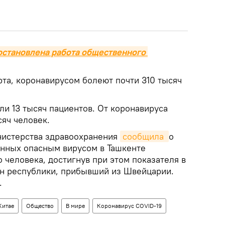
остановлена работа общественного 
рта, коронавирусом болеют почти 310 тысяч
и 13 тысяч пациентов. От коронавируса
яч человек.
нистерства здравоохранения
сообщила 
о
анных опасным вирусом в Ташкенте
 человека, достигнув при этом показателя в
ин республики, прибывший из Швейцарии.
.
Китае
Общество
В мире
Коронавирус COVID-19