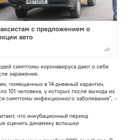
таксистам с предложением о
екции авто
людей симптомы коронавируса дают о себе
осле заражения.
век, помещенных в 14-дневный карантин,
ло 101 человека, у которых после выхода из
ься симптомы инфекционного заболевания", -
итают, что инкубационный период
ше оценить динамику вспышки