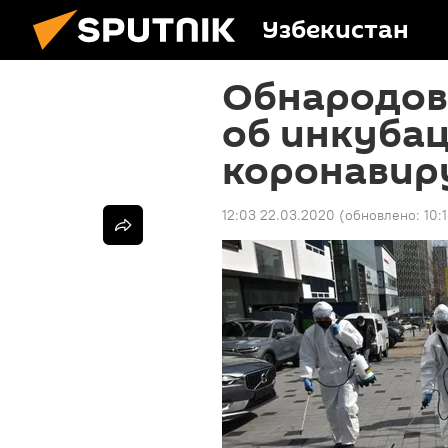
Узбекистан
Обнародов
об инкуба
коронавир
12:03 22.03.2020
(обновлено:
10: