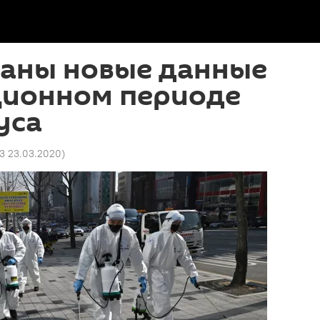
аны новые данные
ционном периоде
уса
13 23.03.2020
)