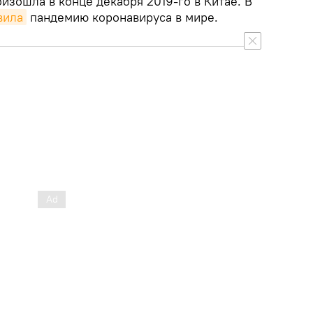
зошла в конце декабря 2019-го в Китае. В
вила
пандемию коронавируса в мире.