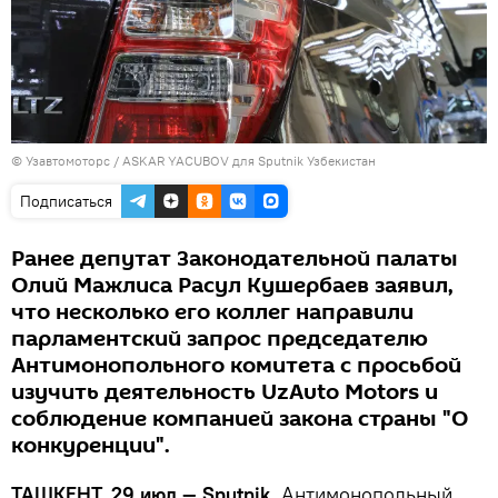
© Узавтомоторс / ASKAR YACUBOV для Sputnik Узбекистан
Подписаться
Ранее депутат Законодательной палаты
Олий Мажлиса Расул Кушербаев заявил,
что несколько его коллег направили
парламентский запрос председателю
Антимонопольного комитета с просьбой
изучить деятельность UzAuto Motors и
соблюдение компанией закона страны "О
конкуренции".
ТАШКЕНТ, 29 июл — Sputnik.
Антимонопольный