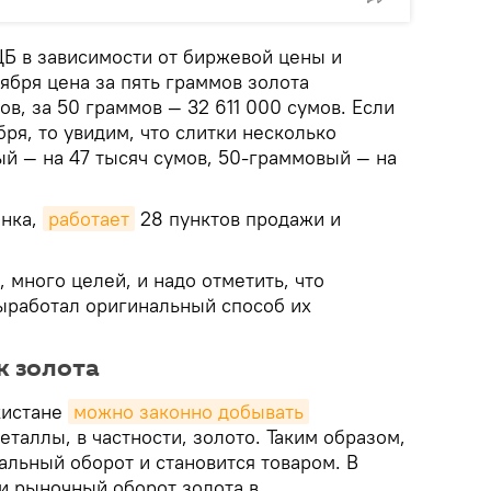
ЦБ в зависимости от биржевой цены и
ября цена за пять граммов золота
в, за 50 граммов — 32 611 000 сумов. Если
бря, то увидим, что слитки несколько
й — на 47 тысяч сумов, 50-граммовый — на
анка,
работает
28 пунктов продажи и
, много целей, и надо отметить, что
ыработал оригинальный способ их
к золота
екистане
можно законно добывать
аллы, в частности, золото. Таким образом,
альный оборот и становится товаром. В
ти рыночный оборот золота в