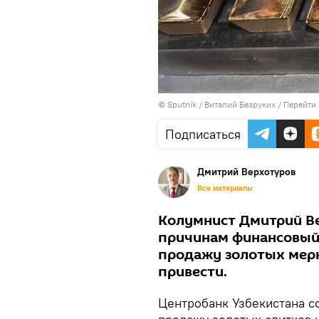
© Sputnik / Виталий Безруких
/
Перейти 
Подписаться
Дмитрий Верхотуров
Все материалы
Колумнист Дмитрий Ве
причинам финансовый
продажу золотых мерн
привести.
Центробанк Узбекистана с