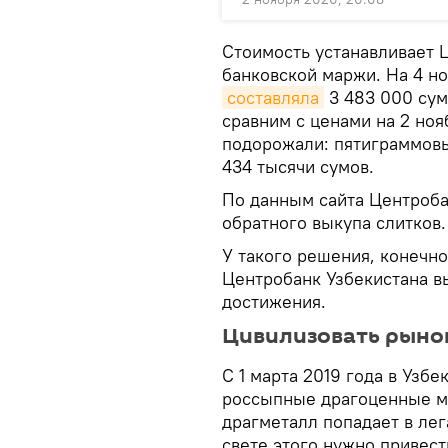
Стоимость устанавливает 
банковской маржи. На 4 но
составляла
3 483 000 сумо
сравним с ценами на 2 ноя
подорожали: пятиграммовы
434 тысячи сумов.
По данным сайта Центроб
обратного выкупа слитков.
У такого решения, конечно
Центробанк Узбекистана в
достижения.
Цивилизовать рыно
С 1 марта 2019 года в Узб
россыпные драгоценные мет
драгметалл попадает в лег
свете этого нужно привес