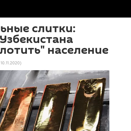
ьные слитки:
 Узбекистана
лотить" население
 10.11.2020
)