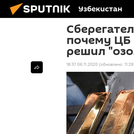
Узбекистан
Сберегател
почему ЦБ
решил "озо
18:37 06.11.2020
(обновлено:
11:28