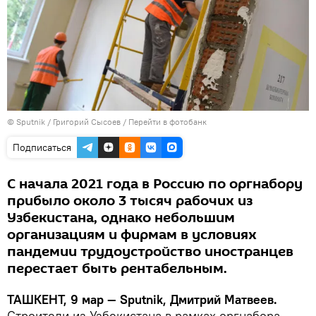
© Sputnik / Григорий Сысоев
/
Перейти в фотобанк
Подписаться
С начала 2021 года в Россию по оргнабору
прибыло около 3 тысяч рабочих из
Узбекистана, однако небольшим
организациям и фирмам в условиях
пандемии трудоустройство иностранцев
перестает быть рентабельным.
ТАШКЕНТ, 9 мар — Sputnik, Дмитрий Матвеев.
Строители из Узбекистана в рамках оргнабора