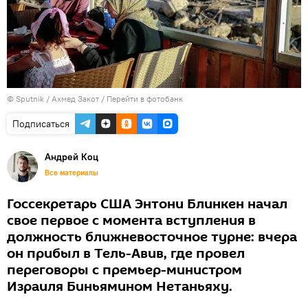
© Sputnik / Ахмед Закот
/
Перейти в фотобанк
Подписаться
Андрей Коц
Все материалы
Госсекретарь США Энтони Блинкен начал
свое первое с момента вступления в
должность ближневосточное турне: вчера
он прибыл в Тель-Авив, где провел
переговоры с премьер-министром
Израиля Биньямином Нетаньяху.