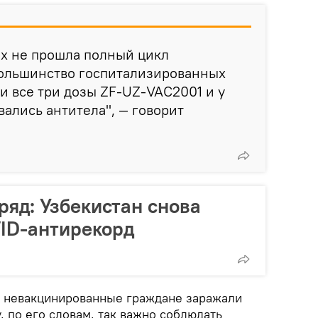
их не прошла полный цикл
большинство госпитализированных
и все три дозы ZF-UZ-VAC2001 и у
ались антитела", — говорит
ряд: Узбекистан снова
ID-антирекорд
о невакцинированные граждане заражали
 по его словам, так важно соблюдать