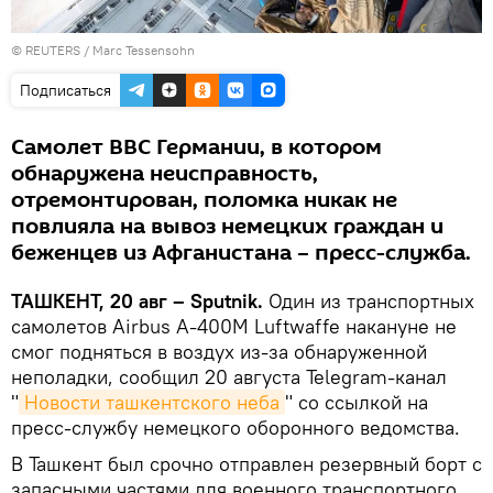
©
REUTERS
/ Marc Tessensohn
Подписаться
Самолет ВВС Германии, в котором
обнаружена неисправность,
отремонтирован, поломка никак не
повлияла на вывоз немецких граждан и
беженцев из Афганистана – пресс-служба.
ТАШКЕНТ, 20 авг – Sputnik.
Один из транспортных
самолетов Airbus А-400M Luftwaffe накануне не
смог подняться в воздух из-за обнаруженной
неполадки, сообщил 20 августа Telegram-канал
"
Новости ташкентского неба
" со ссылкой на
пресс-службу немецкого оборонного ведомства.
В Ташкент был срочно отправлен резервный борт с
запасными частями для военного транспортного