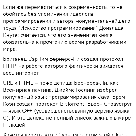
Если же переместиться в современность, то не
обойтись без упоминания идеолога
программирования и автора монументальнейшего
труда "Искусство программирования" Дональда
Кнута: считается, что его знаменитая книга
обязательна к прочтению всеми разработчиками
мира.
Британец Сэр Тим Бернерс-Ли создал протокол
HTTP, на работе которого фактически зиждется
весь интернет.
URL и HTML — тоже детища Бернерса-Ли, как
Всемирная паутина. Джеймс Гослинг изобрел
популярный язык программирования Java, Брэм
Коэн создал протокол BitTorrent, Бьерн Страуструп
— язык C++ (усовершенствованную версию языка
С). И это далеко не полный список важных в мире
IT людей.
Хочется верить, что с бурным ростом этой сферы