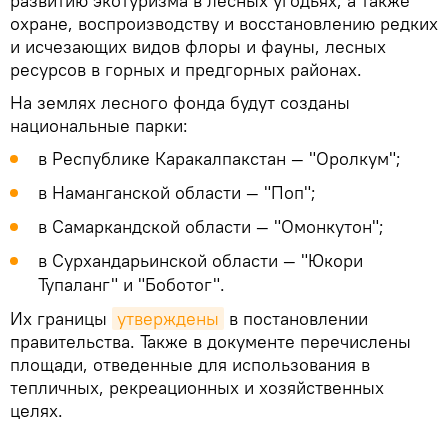
развитию экотуризма в лесных угодьях, а также
охране, воспроизводству и восстановлению редких
и исчезающих видов флоры и фауны, лесных
ресурсов в горных и предгорных районах.
На землях лесного фонда будут созданы
национальные парки:
в Республике Каракалпакстан — "Оролкум";
в Наманганской области — "Поп";
в Самаркандской области — "Омонкутон";
в Сурхандарьинской области — "Юкори
Тупаланг" и "Боботог".
Их границы
утверждены
в постановлении
правительства. Также в документе перечислены
площади, отведенные для использования в
тепличных, рекреационных и хозяйственных
целях.