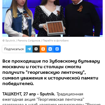
© Sputnik / Рамиль Ситдиков
/
Перейти в фотобанк
Подписаться
Все проходящие по Зубовскому бульвару
москвичи и гости столицы смогли
получить "георгиевскую ленточку",
символ уважения к исторической памяти
победителей.
ТАШКЕНТ, 27 апр - Sputnik.
Традиционная
ежегодная акция "Георгиевская ленточка"
стартовала в штаб-квартире медиагруппы "Россия