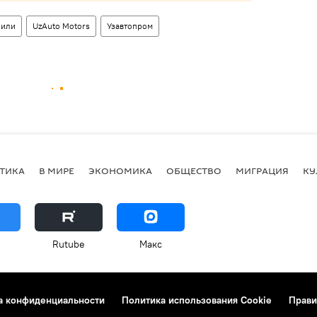
били
UzAuto Motors
Узавтопром
ТИКА
В МИРЕ
ЭКОНОМИКА
ОБЩЕСТВО
МИГРАЦИЯ
КУ
Rutube
Макс
а конфиденциальности
Политика использования Cookie
Прави