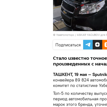
© Узавтомоторс / ASKAR YACUBOV для S
Подписаться
Стало известно точное
произведенных с начал
ТАШКЕНТ, 19 мая — Sputni
конвейера 89 824 автомоб
комитет по статистике Узб
Топ-5 по количеству выпус
период автомобильная пр
марок этого бренда, уточн