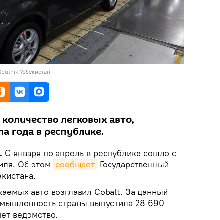
putnik Узбекистан
 количество легковых авто,
а года в республике.
k.
С января по апрель в республике сошло с
иля. Об этом
сообщает
Государственный
екистана.
каемых авто возглавил Cobalt. За данный
омышленность страны выпустила 28 690
яет ведомство.