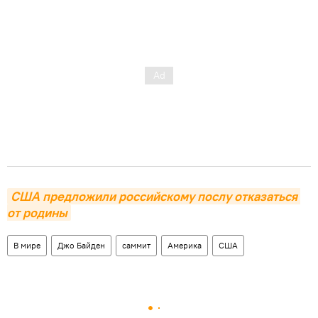
США предложили российскому послу отказаться 
от родины
В мире
Джо Байден
саммит
Америка
США