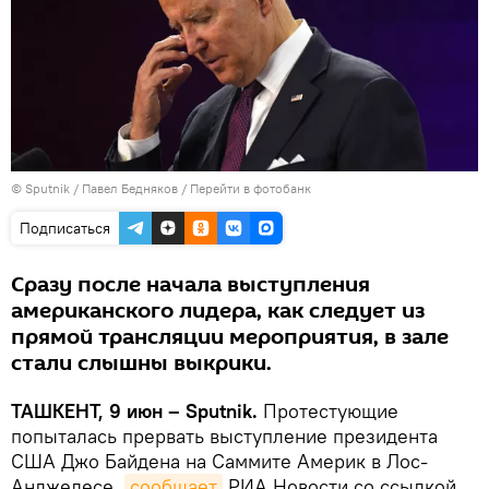
© Sputnik / Павел Бедняков
/
Перейти в фотобанк
Подписаться
Сразу после начала выступления
американского лидера, как следует из
прямой трансляции мероприятия, в зале
стали слышны выкрики.
ТАШКЕНТ, 9 июн – Sputnik.
Протестующие
попыталась прервать выступление президента
США Джо Байдена на Саммите Америк в Лос-
Анджелесе,
сообщает
РИА Новости со ссылкой