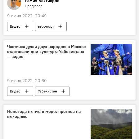
Рамиз Бахтияров
Продюсер
9 июня 2022, 20:49
Видео
аэропорт
аварийная посадка
Частичка души двух народов: в Москве
стартовали дни культуры Узбекистана
— видео
9 июня 2022, 20:30
Видео
Узбекистан
Дни культуры Узбекистана
Концерт
Россия
Непогода нынче в моде: прогноз на
выходные