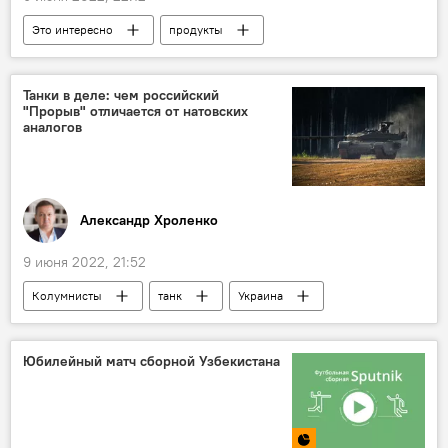
Это интересно
продукты
здоровье
врач
болезнь
сыр
Танки в деле: чем российский
"Прорыв" отличается от натовских
аналогов
Александр Хроленко
9 июня 2022, 21:52
Колумнисты
танк
Украина
Сирия
авиация
Юбилейный матч сборной Узбекистана