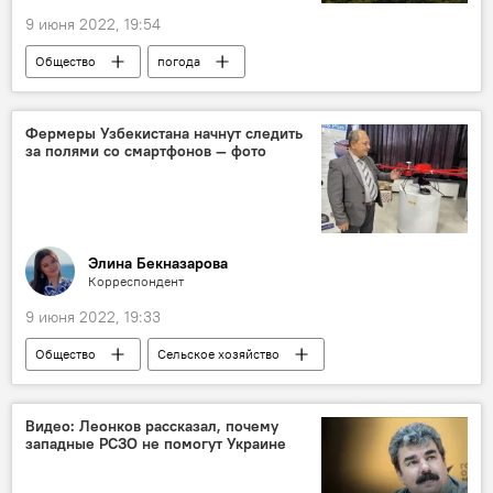
9 июня 2022, 19:54
Общество
погода
Фермеры Узбекистана начнут следить
за полями со смартфонов — фото
Элина Бекназарова
Корреспондент
9 июня 2022, 19:33
Общество
Сельское хозяйство
фермер
Узбекистан
поля
смартфон
Видео: Леонков рассказал, почему
западные РСЗО не помогут Украине