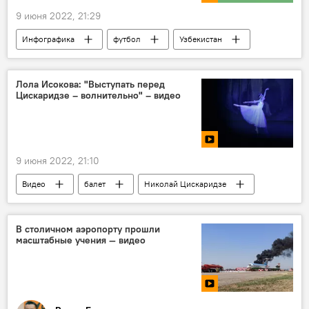
9 июня 2022, 21:29
Инфографика
футбол
Узбекистан
Лола Исокова: "Выступать перед
Цискаридзе – волнительно" – видео
9 июня 2022, 21:10
Видео
балет
Николай Цискаридзе
танцы
Конкурс
Москва
Узбекистан
артист
В столичном аэропорту прошли
масштабные учения — видео