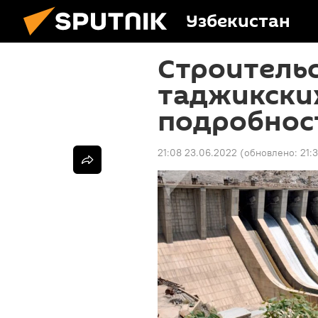
Узбекистан
Строительс
таджикских
подробнос
21:08 23.06.2022
(обновлено:
21: