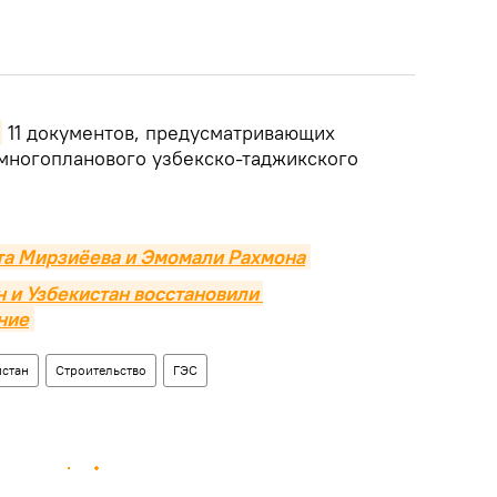
11 документов, предусматривающих
многопланового узбекско-таджикского
та Мирзиёева и Эмомали Рахмона
н и Узбекистан восстановили 
ние
истан
Строительство
ГЭС