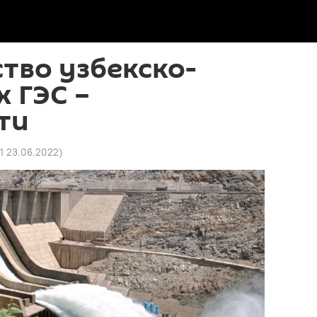
тво узбекско-
 ГЭС –
ти
31 23.06.2022
)