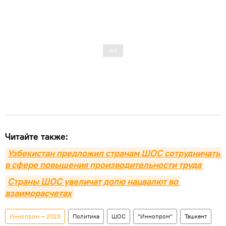
Читайте также:
Узбекистан предложил странам ШОС сотрудничать 
в сфере повышения производительности труда
Страны ШОС увеличат долю нацвалют во 
взаиморасчетах
Иннопром — 2023
Политика
ШОС
"Иннопром"
Ташкент